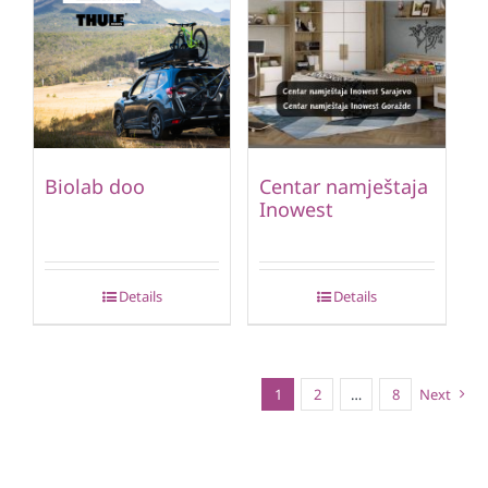
Biolab doo
Centar namještaja
Inowest
Details
Details
1
2
…
8
Next