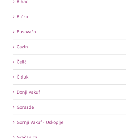
Bihać
Brčko
Busovača
Cazin
Čelić
Čitluk
Donji Vakuf
Goražde
Gornji Vakuf - Uskoplje
Gračanica