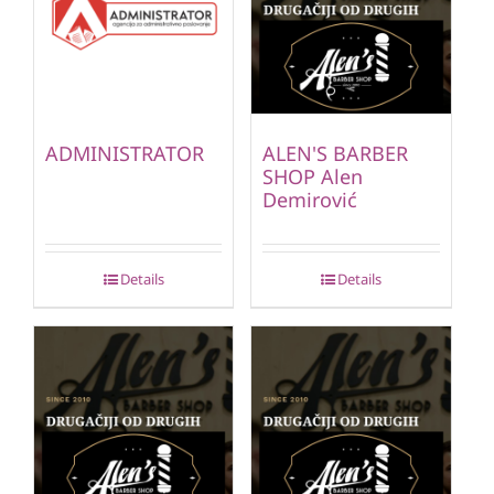
ADMINISTRATOR
ALEN'S BARBER
SHOP Alen
Demirović
Details
Details