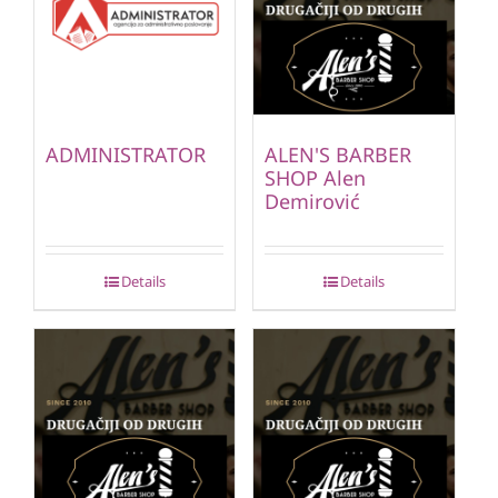
ADMINISTRATOR
ALEN'S BARBER
SHOP Alen
Demirović
Details
Details