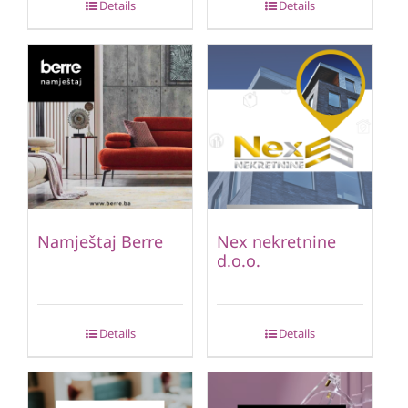
Details
Details
Namještaj Berre
Nex nekretnine
d.o.o.
Details
Details