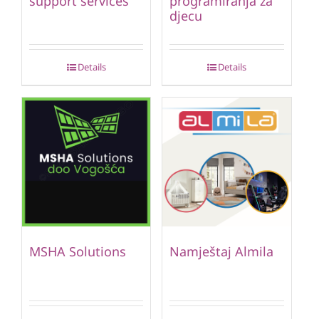
support services
programiranja za
djecu
Details
Details
MSHA Solutions
Namještaj Almila