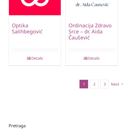
Optika
Ordinacija Zdravo
Salihbegović
Srce – dr. Aida
Čaušević
Details
Details
1
2
3
Next
Pretraga