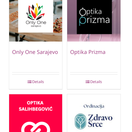
Only One Sarajevo
Optika Prizma
Details
Details