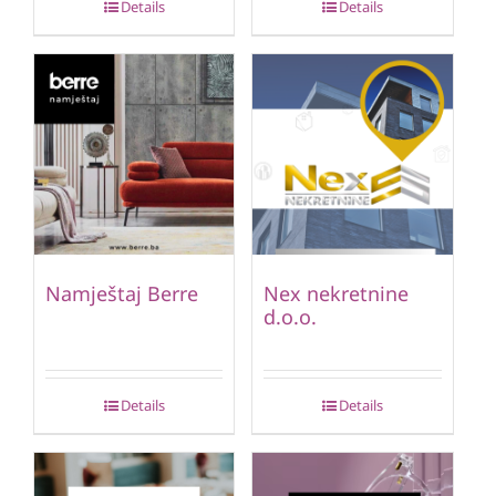
Details
Details
Namještaj Berre
Nex nekretnine
d.o.o.
Details
Details