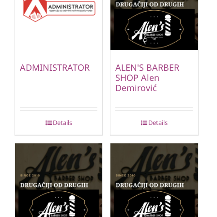
ADMINISTRATOR
ALEN'S BARBER
SHOP Alen
Demirović
Details
Details