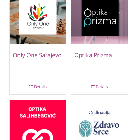
Only One Sarajevo
Optika Prizma
Details
Details