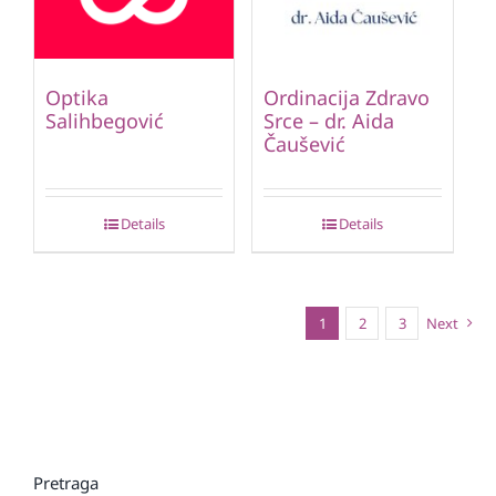
Optika
Ordinacija Zdravo
Salihbegović
Srce – dr. Aida
Čaušević
Details
Details
1
2
3
Next
Pretraga