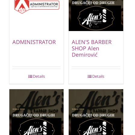
ADMINISTRATOR
ALEN'S BARBER
SHOP Alen
Demirović
Details
Details