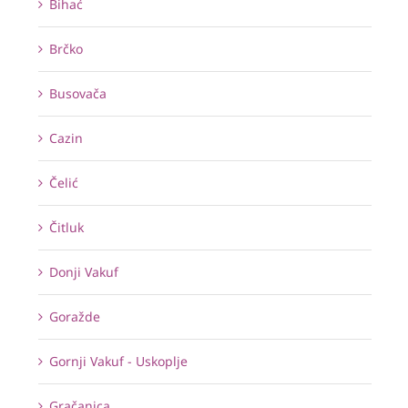
Bihać
Brčko
Busovača
Cazin
Čelić
Čitluk
Donji Vakuf
Goražde
Gornji Vakuf - Uskoplje
Gračanica