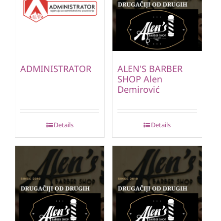
ADMINISTRATOR
ALEN'S BARBER
SHOP Alen
Demirović
Details
Details