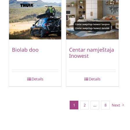
Biolab doo
Centar namještaja
Inowest
Details
Details
1
2
…
8
Next