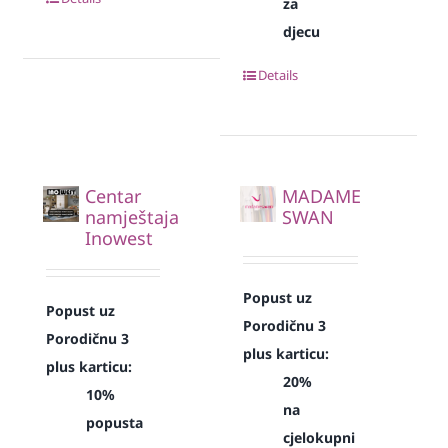
za
djecu
Details
Centar
MADAME
namještaja
SWAN
Inowest
Popust uz
Popust uz
Porodičnu 3
Porodičnu 3
plus karticu:
plus karticu:
20%
10%
na
popusta
cjelokupni