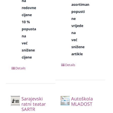
na
asortiman
redovne
popusti
cijene
ne
10 %
vrijede
popusta
na
na
već
već
snižene
snižene
artikle
cijene
Details
Details
Sarajevski
Autoškola
ratni teatar
MLADOST
SARTR