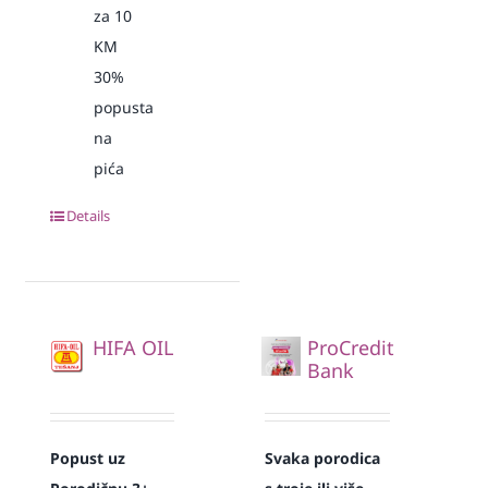
za 10
KM
30%
popusta
na
pića
Details
HIFA OIL
ProCredit
Bank
Popust uz
Svaka
porodica