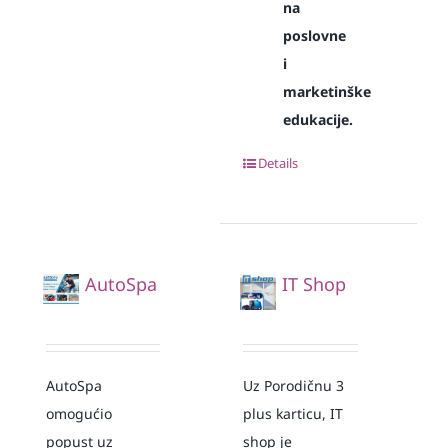
na
poslovne
i
marketinške
edukacije.
Details
AutoSpa
IT Shop
AutoSpa
Uz Porodičnu 3
omogućio
plus karticu, IT
popust uz
shop je