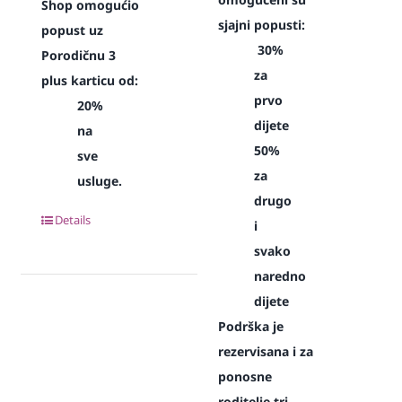
Shop omogućio
sjajni popusti:
popust uz
30%
Porodičnu 3
za
plus karticu od:
prvo
20%
dijete
na
50%
sve
za
usluge.
drugo
Details
i
svako
naredno
dijete
Podrška je
rezervisana i za
ponosne
roditelje tri