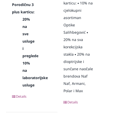
karticu: ▪️ 10% na
Porodičnu 3
cjelokupni
plus karticu:
asortiman
20%
Optike
na
Salihbegović ▪️
sve
20% na sva
usluge
korekcijska
i
stakla ▪️ 20% na
preglede
dioptrijske i
10%
sunčane naočale
na
brendova Naf
laboratorijske
Naf, Armani,
usluge
Polar i Max
Details
Details