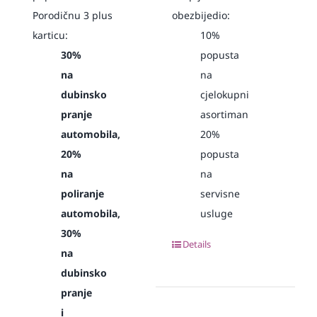
Porodičnu 3 plus
obezbijedio:
karticu:
10%
30%
popusta
na
na
dubinsko
cjelokupni
pranje
asortiman
automobila,
20%
20%
popusta
na
na
poliranje
servisne
automobila,
usluge
30%
Details
na
dubinsko
pranje
i