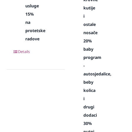
usluge
kutije
15%
i
na
ostale
protetske
nosače
radove
20%
baby
Details
program
-
autosjedalice,
beby
kolica
i
drugi
dodaci
30%
putni