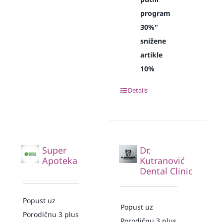
program
30%"
snižene
artikle
10%
Details
Super
Dr.
Apoteka
Kutranović
Dental Clinic
Popust uz
Popust uz
Porodičnu 3 plus
Porodičnu 3 plus