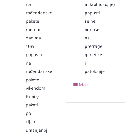
na
mikrobiologije)
rođendanske
popusti
pakete
se ne
radnim
odnose
danima
na
10%
pretrage
popusta
genetike
na
i
rođendanske
patologije
pakete
Details
vikendom
Family
paketi
po
cijeni
umanjenoj