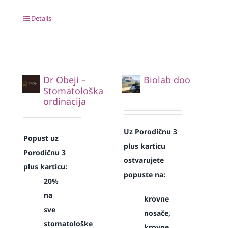
Details
Dr Obeji –
Biolab doo
Stomatološka
ordinacija
Uz Porodičnu 3
Popust uz
plus karticu
Porodičnu 3
ostvarujete
plus karticu:
popuste na:
20%
na
krovne
sve
nosače,
stomatološke
krovne