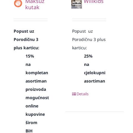
Maksuz
Willkids
kutak
Popust uz
Popust uz
Porodičnu 3
Porodičnu 3 plus
plus karticu:
karticu:
15%
25%
na
na
kompletan
cjelokupni
asortiman
asortiman
proizvoda
Details
mogućnost
online
kupovine
širom
BiH