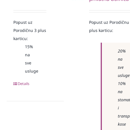
Popust uz
Popust uz Porodičnu
Porodičnu 3 plus
plus karticu:
karticu:
15%
20%
na
na
sve
sve
usluge
usluge
10%
Details
na
stomat
i
transp
kose