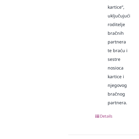
kartice“,
uključujući
roditelje
bračnih
partnera
te braću i
sestre
nosioca
kartice i
njegovog
bračnog
partnera.
Details