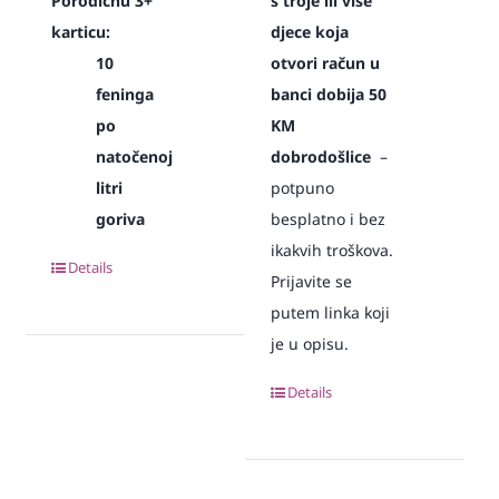
Porodičnu 3+
s troje ili više
karticu:
djece koja
10
otvori račun u
feninga
banci dobija 50
po
KM
natočenoj
dobrodošlice
–
litri
potpuno
goriva
besplatno i bez
ikakvih troškova.
Details
Prijavite se
putem linka koji
je u opisu.
Details