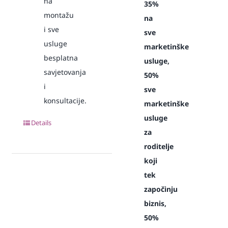
na
35%
montažu
na
i sve
sve
usluge
marketinške
besplatna
usluge,
savjetovanja
50%
i
sve
konsultacije.
marketinške
usluge
Details
za
roditelje
koji
tek
započinju
biznis,
50%