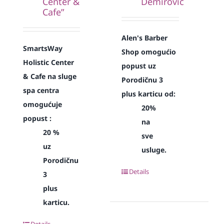
Center &
Demirović
Cafe”
Alen's Barber
SmartsWay
Shop omogućio
Holistic Center
popust uz
& Cafe na sluge
Porodičnu 3
spa centra
plus karticu od:
omogućuje
20%
popust :
na
20 %
sve
uz
usluge.
Porodičnu
Details
3
plus
karticu.
Details