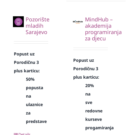
Pozorište
MindHub –
mladih
akademija
Sarajevo
programiranja
za djecu
Popust uz
Popust uz
Porodičnu 3
Porodičnu 3
plus karticu:
plus karticu:
50%
20%
popusta
na
na
sve
ulaznice
redovne
za
kurseve
predstave
progamiranja
Details