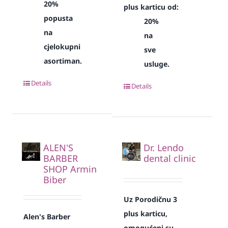
20%
plus karticu od:
popusta
20%
na
na
cjelokupni
sve
asortiman.
usluge.
Details
Details
ALEN'S
Dr. Lendo
BARBER
dental clinic
SHOP Armin
Biber
Uz Porodičnu 3
plus karticu,
Alen's Barber
omogućeni su