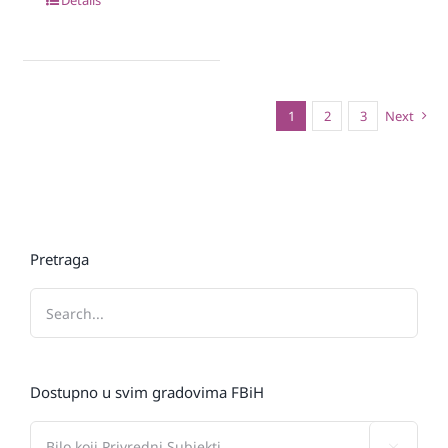
1
2
3
Next
Pretraga
Dostupno u svim gradovima FBiH
