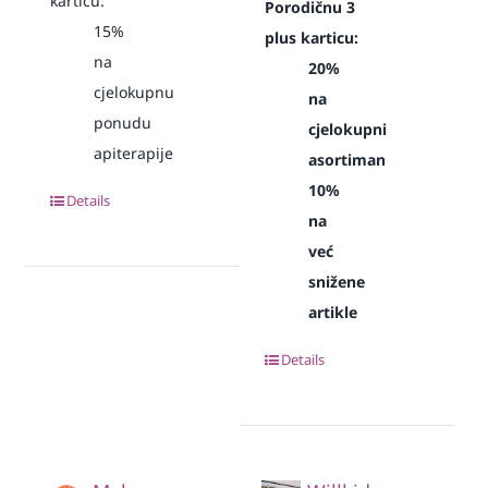
karticu:
Porodičnu 3
15%
plus karticu:
na
20%
cjelokupnu
na
ponudu
cjelokupni
apiterapije
asortiman
10%
Details
na
već
snižene
artikle
Details