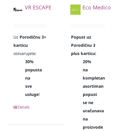
VR ESCAPE
Eco Medico
Uz
Porodičnu 3+
Popust uz
karticu
Porodičnu 3
ostvarujete:
plus karticu:
30%
20%
popusta
na
na
kompletan
sve
asortiman
usluge
!
popust
se ne
Details
uračunava
na
proizvode