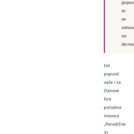
(popus
se
ne
odnos
na
dermat
Isti
popusti
važe i za
članove
šire
porodice
nosioca
„Porodične
3+