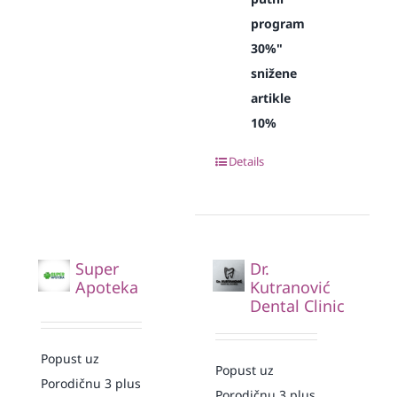
program
30%"
snižene
artikle
10%
Details
Super
Dr.
Apoteka
Kutranović
Dental Clinic
Popust uz
Popust uz
Porodičnu 3 plus
Porodičnu 3 plus