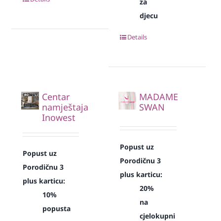
za
djecu
Details
Centar
MADAME
namještaja
SWAN
Inowest
Popust uz
Popust uz
Porodičnu 3
Porodičnu 3
plus karticu:
plus karticu:
20%
10%
na
popusta
cjelokupni