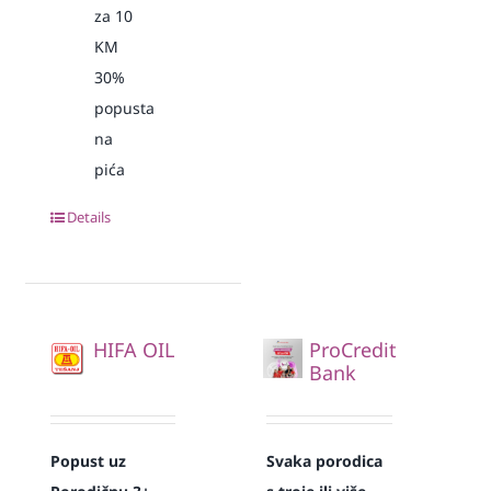
za 10
KM
30%
popusta
na
pića
Details
HIFA OIL
ProCredit
Bank
Popust uz
Svaka
porodica