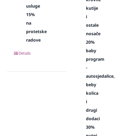
usluge
kutije
15%
i
na
ostale
protetske
nosače
radove
20%
baby
Details
program
-
autosjedalice,
beby
kolica
i
drugi
dodaci
30%
putni