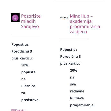
Pozorište
MindHub –
mladih
akademija
Sarajevo
programiranja
za djecu
Popust uz
Popust uz
Porodičnu 3
Porodičnu 3
plus karticu:
plus karticu:
50%
20%
popusta
na
na
sve
ulaznice
redovne
za
kurseve
predstave
progamiranja
Details