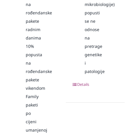
na
mikrobiologije)
rođendanske
popusti
pakete
se ne
radnim
odnose
danima
na
10%
pretrage
popusta
genetike
na
i
rođendanske
patologije
pakete
Details
vikendom
Family
paketi
po
cijeni
umanjenoj