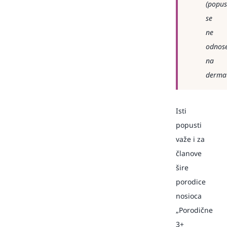
(popus
se
ne
odnos
na
dermat
Isti
popusti
važe i za
članove
šire
porodice
nosioca
„Porodične
3+