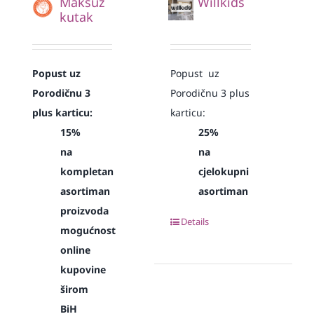
Maksuz
Willkids
kutak
Popust uz
Popust uz
Porodičnu 3
Porodičnu 3 plus
plus karticu:
karticu:
15%
25%
na
na
kompletan
cjelokupni
asortiman
asortiman
proizvoda
Details
mogućnost
online
kupovine
širom
BiH