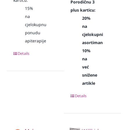
karticu:
Porodičnu 3
15%
plus karticu:
na
20%
cjelokupnu
na
ponudu
cjelokupni
apiterapije
asortiman
10%
Details
na
već
snižene
artikle
Details