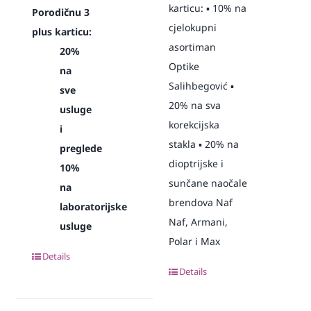
karticu: ▪️ 10% na
Porodičnu 3
cjelokupni
plus karticu:
asortiman
20%
Optike
na
Salihbegović ▪️
sve
20% na sva
usluge
korekcijska
i
stakla ▪️ 20% na
preglede
dioptrijske i
10%
sunčane naočale
na
brendova Naf
laboratorijske
Naf, Armani,
usluge
Polar i Max
Details
Details