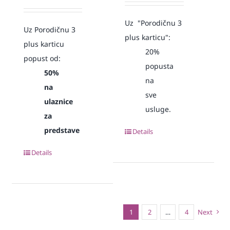
Uz "Porodičnu 3
Uz Porodičnu 3
plus karticu":
plus karticu
20%
popust od:
popusta
50%
na
na
sve
ulaznice
usluge.
za
predstave
Details
Details
1
2
…
4
Next