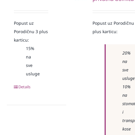
Popust uz
Popust uz Porodičnu
Porodičnu 3 plus
plus karticu:
karticu:
15%
20%
na
na
sve
sve
usluge
usluge
10%
Details
na
stomat
i
transp
kose