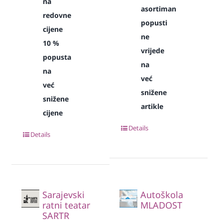
na
asortiman
redovne
popusti
cijene
ne
10 %
vrijede
popusta
na
na
već
već
snižene
snižene
artikle
cijene
Details
Details
Sarajevski
Autoškola
ratni teatar
MLADOST
SARTR