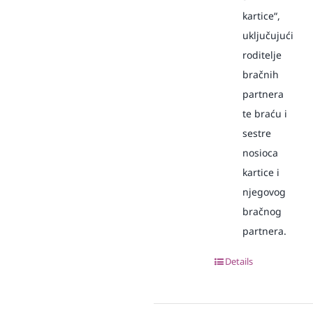
kartice“,
uključujući
roditelje
bračnih
partnera
te braću i
sestre
nosioca
kartice i
njegovog
bračnog
partnera.
Details