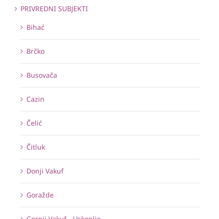
PRIVREDNI SUBJEKTI
Bihać
Brčko
Busovača
Cazin
Čelić
Čitluk
Donji Vakuf
Goražde
Gornji Vakuf - Uskoplje