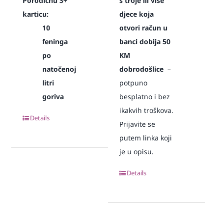
Porodičnu 3+
s troje ili više
karticu:
djece koja
10
otvori račun u
feninga
banci dobija 50
po
KM
natočenoj
dobrodošlice
–
litri
potpuno
goriva
besplatno i bez
ikakvih troškova.
Details
Prijavite se
putem linka koji
je u opisu.
Details