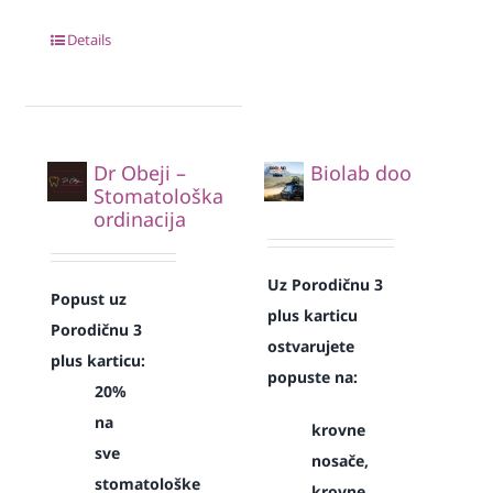
Details
Dr Obeji –
Biolab doo
Stomatološka
ordinacija
Uz Porodičnu 3
Popust uz
plus karticu
Porodičnu 3
ostvarujete
plus karticu:
popuste na:
20%
na
krovne
sve
nosače,
stomatološke
krovne