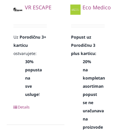
VR ESCAPE
Eco Medico
Uz
Porodičnu 3+
Popust uz
karticu
Porodičnu 3
ostvarujete:
plus karticu:
30%
20%
popusta
na
na
kompletan
sve
asortiman
usluge
!
popust
se ne
Details
uračunava
na
proizvode