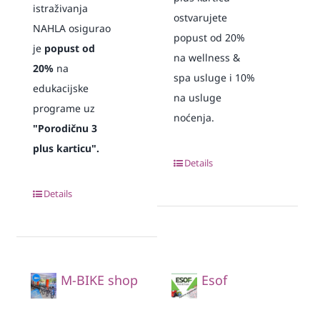
istraživanja
ostvarujete
NAHLA osigurao
popust od 20%
je
popust od
na wellness &
20%
na
spa usluge i 10%
edukacijske
na usluge
programe uz
noćenja.
"Porodičnu 3
plus karticu".
Details
Details
M-BIKE shop
Esof