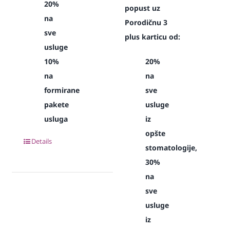
20%
popust uz
na
Porodičnu 3
sve
plus karticu od:
usluge
10%
20%
na
na
formirane
sve
pakete
usluge
usluga
iz
opšte
Details
stomatologije,
30%
na
sve
usluge
iz