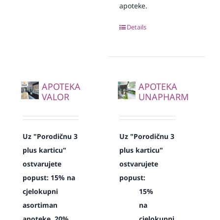
apoteke.
Details
APOTEKA
APOTEKA
VALOR
UNAPHARM
Uz "Porodičnu 3
Uz "Porodičnu 3
plus karticu"
plus karticu"
ostvarujete
ostvarujete
popust: 15% na
popust:
cjelokupni
15%
asortiman
na
apoteke, 20%
cjelokupni