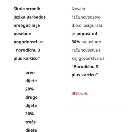
Škola stranih
Novela
jezika Barbados
računovodstvo
omogućila je
d.o.o. osigurala
posebne
je
popust od
pogodnosti
uz
30%
na usluge
"Porodičnu 3
računovostva i
plus karticu"
knjigovodstva uz
"Porodičnu 3
prvo
plus karticu"
dijete
20%
Details
drugo
dijete
20%
treće
dijete