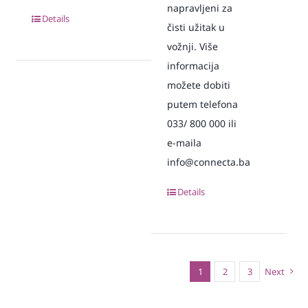
napravljeni za
Details
čisti užitak u
vožnji. Više
informacija
možete dobiti
putem telefona
033/ 800 000 ili
e-maila
info@connecta.ba
Details
1
2
3
Next