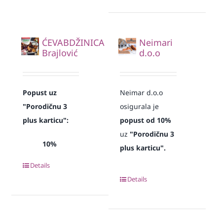
ĆEVABDŽINICA
Neimari
Brajlović
d.o.o
Popust uz
Neimar d.o.o
"Porodičnu 3
osigurala je
plus karticu":
popust od 10%
uz
"Porodičnu 3
10%
plus karticu".
Details
Details