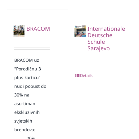
BRACOM
Internationale
Deutsche
Schule
Sarajevo
BRACOM uz
"Porodičnu 3
Details
plus karticu"
nudi popust do
30% na
asortiman
ekskluzivnih
svjetskih
brendova:
20%