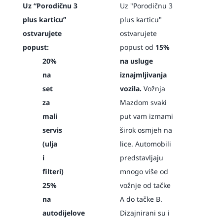
Uz “Porodičnu 3
Uz "Porodičnu 3
plus karticu”
plus karticu"
ostvarujete
ostvarujete
popust:
popust od
15%
20%
na usluge
na
iznajmljivanja
set
vozila.
Vožnja
za
Mazdom svaki
mali
put vam izmami
servis
širok osmjeh na
(ulja
lice. Automobili
i
predstavljaju
filteri)
mnogo više od
25%
vožnje od tačke
na
A do tačke B.
autodijelove
Dizajnirani su i