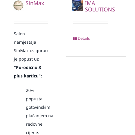
SinMax
IMA
SOLUTIONS
Salon
Details
namještaja
SinMax osigurao
je popust
uz
"Porodičnu 3
plus karticu":
20%
popusta
gotovinskim
plaćanjem
na
redovne
cijene.