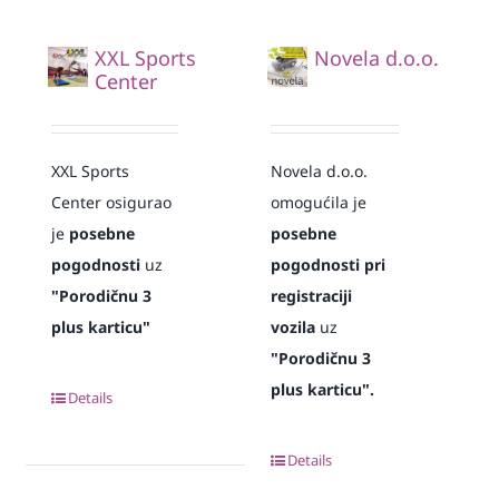
XXL Sports
Novela d.o.o.
Center
XXL Sports
Novela d.o.o.
Center osigurao
omogućila je
je
posebne
posebne
pogodnosti
uz
pogodnosti pri
"Porodičnu 3
registraciji
plus karticu"
vozila
uz
"Porodičnu 3
plus karticu".
Details
Details