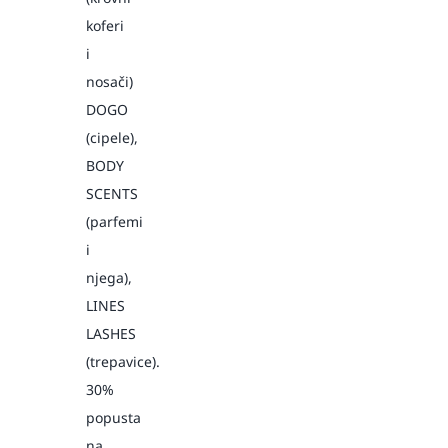
koferi
i
nosači)
DOGO
(cipele),
BODY
SCENTS
(parfemi
i
njega),
LINES
LASHES
(trepavice).
30%
popusta
na