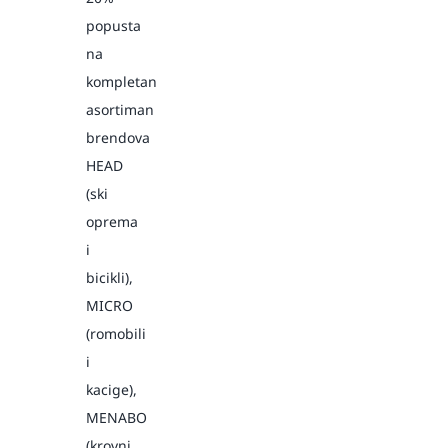
popusta
na
kompletan
asortiman
brendova
HEAD
(ski
oprema
i
bicikli),
MICRO
(romobili
i
kacige),
MENABO
(krovni