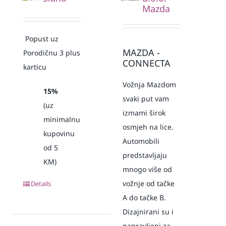
Mazda
Popust uz
MAZDA -
Porodičnu 3 plus
CONNECTA
karticu
Vožnja Mazdom
15%
svaki put vam
(uz
izmami širok
minimalnu
osmjeh na lice.
kupovinu
Automobili
od 5
predstavljaju
KM)
mnogo više od
vožnje od tačke
Details
A do tačke B.
Dizajnirani su i
napravljeni za