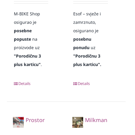
M-BIKE Shop
Esof – svježe i
osigurao je
zamrznuto,
posebne
osigurano je
popuste
na
posebnu
proizvode uz
ponudu
uz
"Porodičnu 3
"Porodičnu 3
plus karticu"
.
plus karticu".
Details
Details
Prostor
Milkman