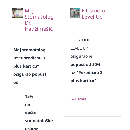
Moj
Fit studio
Stomatolog
Level Up
Dr.
Hadžimešić
FIT STUDIO
LEVEL UP
Moj stomatolog
osigurao je
uz “Porodičnu 3
popust od 30%
plus karticu”
uz
"Porodičnu 3
osigurao popust
plus karticu".
od:
15%
Details
na
opšte
stomatološke
usluge