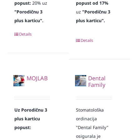
popust:
20% uz
popust od 17%
"Porodičnu 3
uz
"Porodičnu 3
plus karticu".
plus karticu".
Details
Details
MOJLAB
Dental
Family
Uz Porodičnu 3
Stomatološka
plus karticu
ordinacija
popust:
"Dental Family"
osigurala je