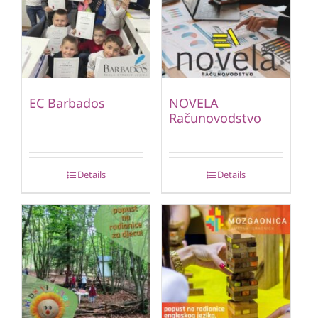
EC Barbados
NOVELA
Računovodstvo
Details
Details