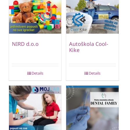
NIRD d.o.o
Autoškola Cool-
Kike
Details
Details