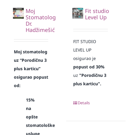
Moj
Fit studio
Stomatolog
Level Up
Dr.
Hadžimešić
FIT STUDIO
LEVEL UP
Moj stomatolog
osigurao je
uz “Porodičnu 3
popust od 30%
plus karticu”
uz
"Porodičnu 3
osigurao popust
plus karticu".
od:
15%
Details
na
opšte
stomatološke
usluge