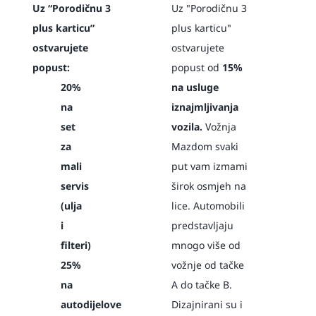
Uz “Porodičnu 3
Uz "Porodičnu 3
plus karticu”
plus karticu"
ostvarujete
ostvarujete
popust:
popust od
15%
20%
na usluge
na
iznajmljivanja
set
vozila.
Vožnja
za
Mazdom svaki
mali
put vam izmami
servis
širok osmjeh na
(ulja
lice. Automobili
i
predstavljaju
filteri)
mnogo više od
25%
vožnje od tačke
na
A do tačke B.
autodijelove
Dizajnirani su i