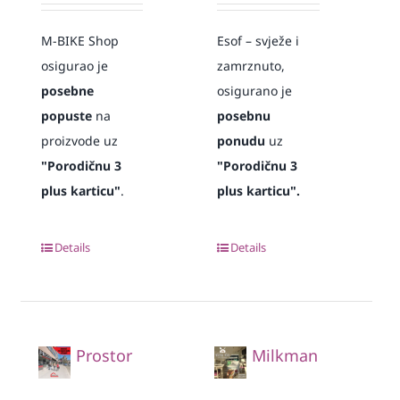
M-BIKE Shop
Esof – svježe i
osigurao je
zamrznuto,
posebne
osigurano je
popuste
na
posebnu
proizvode uz
ponudu
uz
"Porodičnu 3
"Porodičnu 3
plus karticu"
.
plus karticu".
Details
Details
Prostor
Milkman