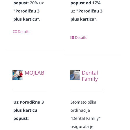
popust:
20% uz
popust od 17%
"Porodičnu 3
uz
"Porodičnu 3
plus karticu".
plus karticu".
Details
Details
MOJLAB
Dental
Family
Uz Porodičnu 3
Stomatološka
plus karticu
ordinacija
popust:
"Dental Family"
osigurala je