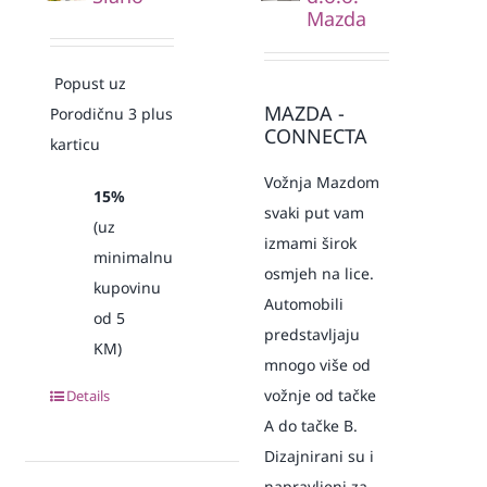
Mazda
Popust uz
MAZDA -
Porodičnu 3 plus
CONNECTA
karticu
Vožnja Mazdom
15%
svaki put vam
(uz
izmami širok
minimalnu
osmjeh na lice.
kupovinu
Automobili
od 5
predstavljaju
KM)
mnogo više od
vožnje od tačke
Details
A do tačke B.
Dizajnirani su i
napravljeni za