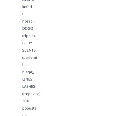
koferi
i
nosači)
DOGO
(cipele),
BODY
SCENTS
(parfemi
i
njega),
LINES
LASHES
(trepavice).
30%
popusta
na