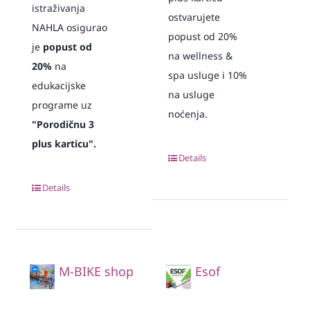
istraživanja
ostvarujete
NAHLA osigurao
popust od 20%
je
popust od
na wellness &
20%
na
spa usluge i 10%
edukacijske
na usluge
programe uz
noćenja.
"Porodičnu 3
plus karticu".
Details
Details
M-BIKE shop
Esof