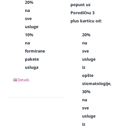
20%
popust uz
na
Porodičnu 3
sve
plus karticu od:
usluge
10%
20%
na
na
formirane
sve
pakete
usluge
usluga
iz
opšte
Details
stomatologije,
30%
na
sve
usluge
iz