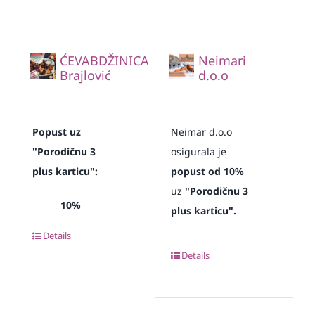
ĆEVABDŽINICA
Neimari
Brajlović
d.o.o
Popust uz
Neimar d.o.o
"Porodičnu 3
osigurala je
plus karticu":
popust od 10%
uz
"Porodičnu 3
10%
plus karticu".
Details
Details