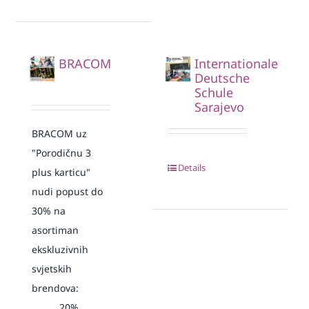
BRACOM
Internationale
Deutsche
Schule
Sarajevo
BRACOM uz
"Porodičnu 3
Details
plus karticu"
nudi popust do
30% na
asortiman
ekskluzivnih
svjetskih
brendova:
20%