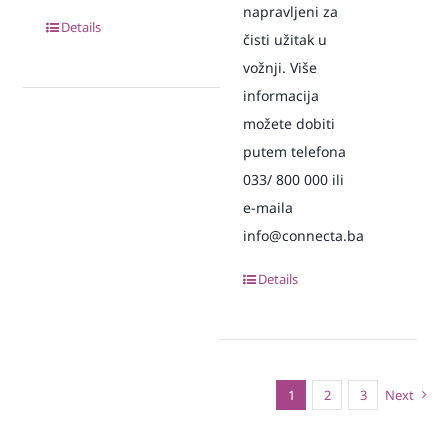
napravljeni za
Details
čisti užitak u
vožnji. Više
informacija
možete dobiti
putem telefona
033/ 800 000 ili
e-maila
info@connecta.ba
Details
1
2
3
Next