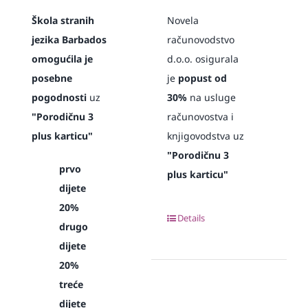
Škola stranih
Novela
jezika Barbados
računovodstvo
omogućila je
d.o.o. osigurala
posebne
je
popust od
pogodnosti
uz
30%
na usluge
"Porodičnu 3
računovostva i
plus karticu"
knjigovodstva uz
"Porodičnu 3
prvo
plus karticu"
dijete
20%
Details
drugo
dijete
20%
treće
dijete