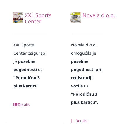
XXL Sports
Novela d.o.o.
Center
XXL Sports
Novela d.o.o.
Center osigurao
omogućila je
je
posebne
posebne
pogodnosti
uz
pogodnosti pri
"Porodičnu 3
registraciji
plus karticu"
vozila
uz
"Porodičnu 3
plus karticu".
Details
Details