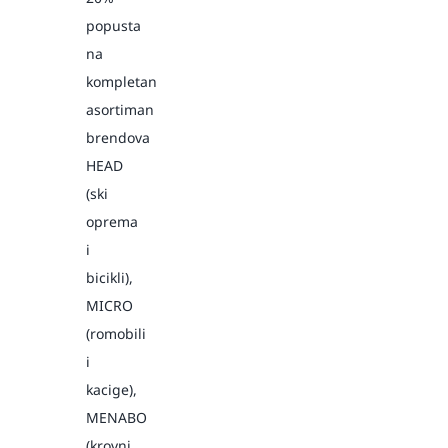
popusta
na
kompletan
asortiman
brendova
HEAD
(ski
oprema
i
bicikli),
MICRO
(romobili
i
kacige),
MENABO
(krovni