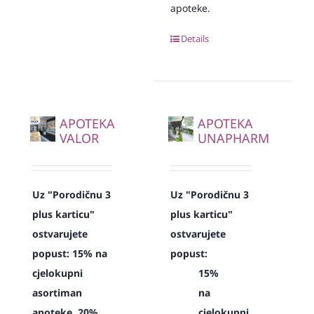
apoteke.
Details
APOTEKA
APOTEKA
VALOR
UNAPHARM
Uz "Porodičnu 3
Uz "Porodičnu 3
plus karticu"
plus karticu"
ostvarujete
ostvarujete
popust: 15% na
popust:
cjelokupni
15%
asortiman
na
apoteke, 20%
cjelokupni