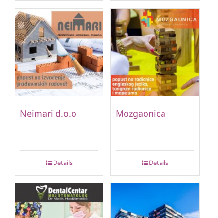
Neimari d.o.o
Mozgaonica
Details
Details