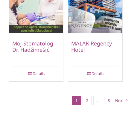
Moj Stomatolog
MALAK Regency
Dr. Hadžimešić
Hotel
Details
Details
1
2
…
8
Next