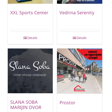
XXL Sports Center
Vedrina Serenity
Details
Details
SLANA SOBA
Prostor
MARIJIN DVOR