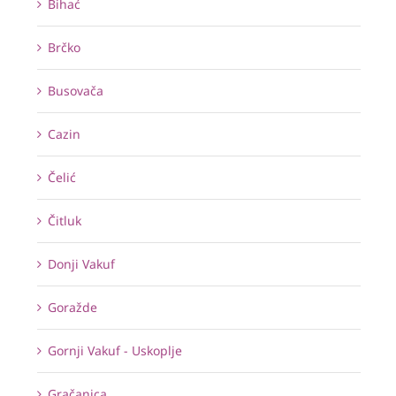
Bihać
Brčko
Busovača
Cazin
Čelić
Čitluk
Donji Vakuf
Goražde
Gornji Vakuf - Uskoplje
Gračanica