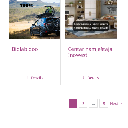
Biolab doo
Centar namještaja
Inowest
Details
Details
1
2
…
8
Next