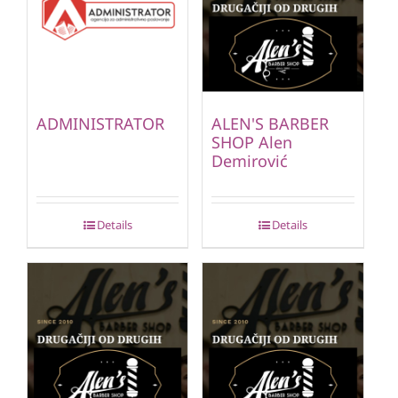
ADMINISTRATOR
ALEN'S BARBER
SHOP Alen
Demirović
Details
Details