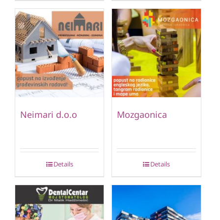
Neimari d.o.o
Mozgaonica
Details
Details