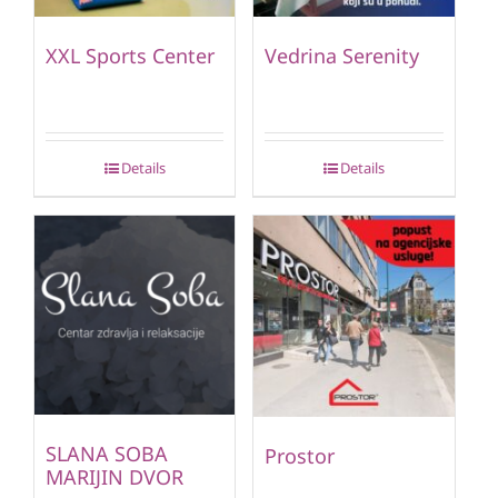
XXL Sports Center
Vedrina Serenity
Details
Details
SLANA SOBA
Prostor
MARIJIN DVOR