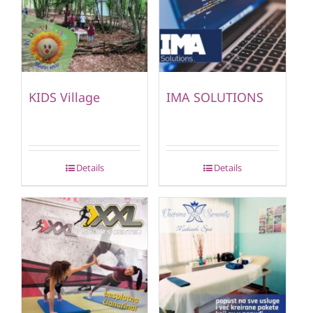
KIDS Village
IMA SOLUTIONS
Details
Details