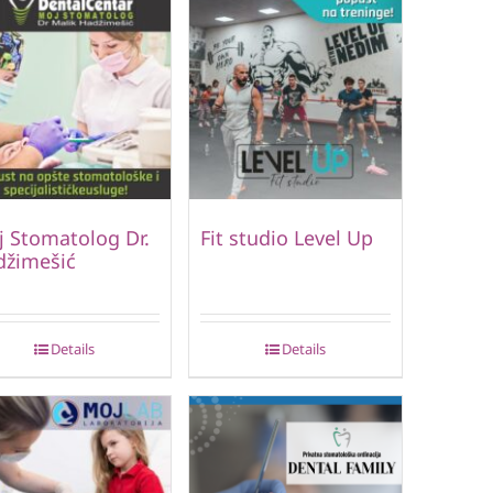
 Stomatolog Dr.
Fit studio Level Up
džimešić
Details
Details