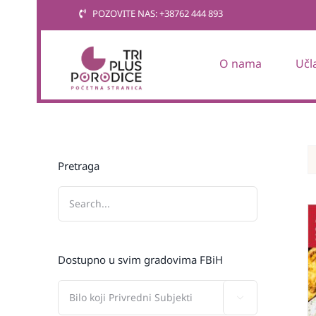
Skip
POZOVITE NAS: +38762 444 893
to
content
O nama
Učl
Pretraga
Dostupno u svim gradovima FBiH
