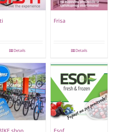
ti
Frisa
Details
Details
BIKE shop
Esof