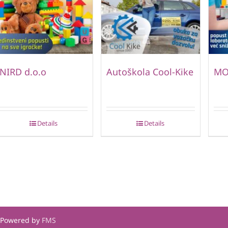
NIRD d.o.o
Autoškola Cool-Kike
MO
Details
Details
| Powered by
FMS