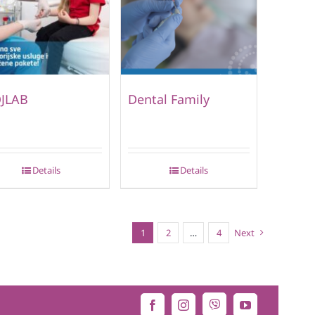
JLAB
Dental Family
Details
Details
1
2
…
4
Next
Viber
Facebook
Instagram
YouTube