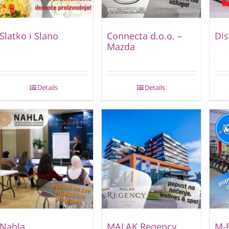
Slatko i Slano
Connecta d.o.o. –
Dis
Mazda
Details
Details
Nahla
MALAK Regency
M-