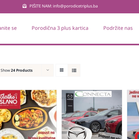
PIŠITE NAM: info@porodicetriplus.ba
anite se
Porodična 3 plus kartica
Podržite nas
Show
24 Products