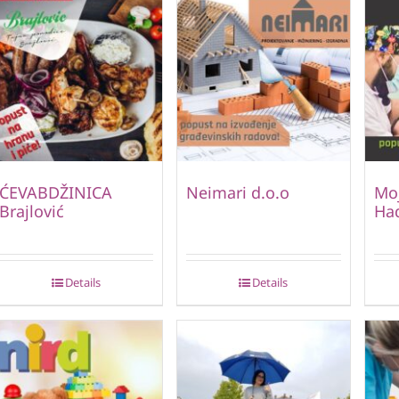
ĆEVABDŽINICA
Neimari d.o.o
Moj
Brajlović
Ha
Details
Details