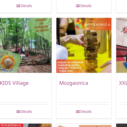
Details
Details
KIDS Village
Mozgaonica
XXL
Details
Details