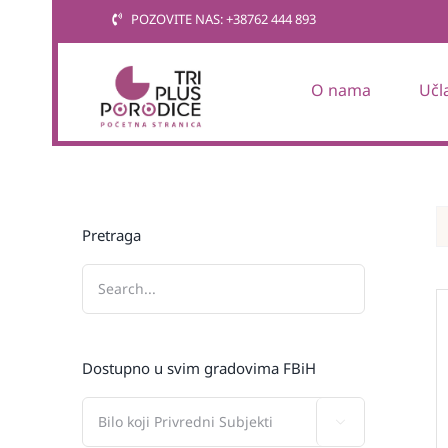
Skip
POZOVITE NAS: +38762 444 893
to
content
O nama
Učl
Pretraga
Dostupno u svim gradovima FBiH
