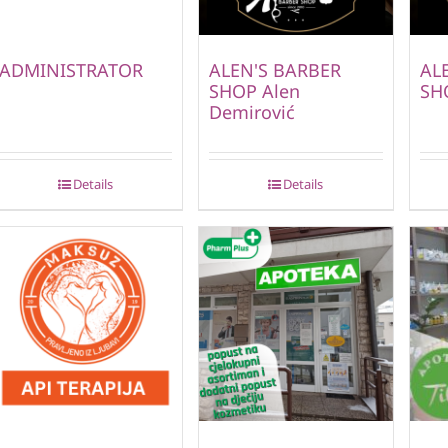
ADMINISTRATOR
ALEN'S BARBER
AL
SHOP Alen
SH
Demirović
Details
Details