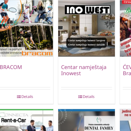
BRACOM
Centar namještaja
ĆE
Inowest
Bra
Details
Details