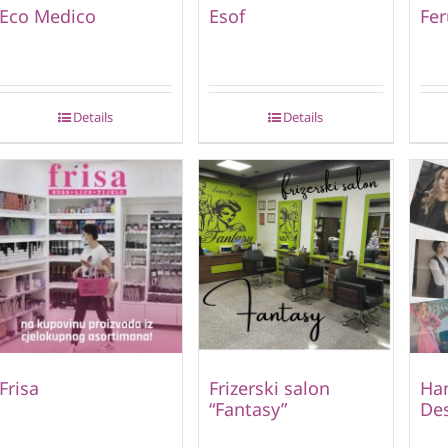
Eco Medico
Esof
Fer
Details
Details
Frisa
Frizerski salon
Ha
“Fantasy”
De