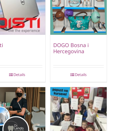
ti
DOGO Bosna i
Hercegovina
Details
Details