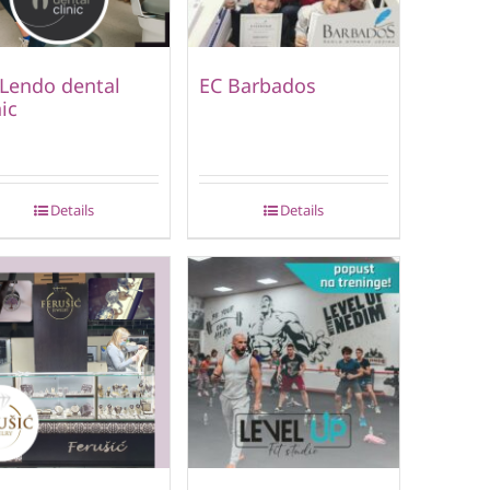
 Lendo dental
EC Barbados
nic
Details
Details