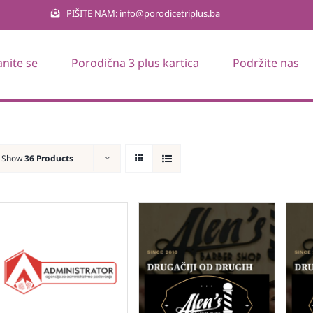
PIŠITE NAM: info@porodicetriplus.ba
anite se
Porodična 3 plus kartica
Podržite nas
Show
36 Products