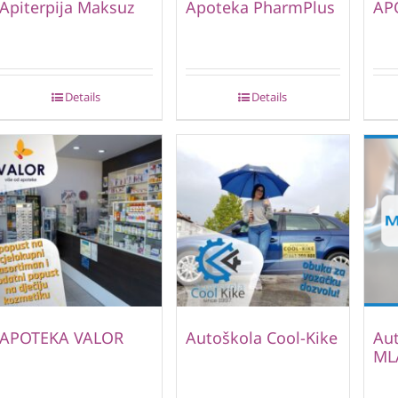
Apiterpija Maksuz
Apoteka PharmPlus
AP
Details
Details
APOTEKA VALOR
Autoškola Cool-Kike
Au
ML