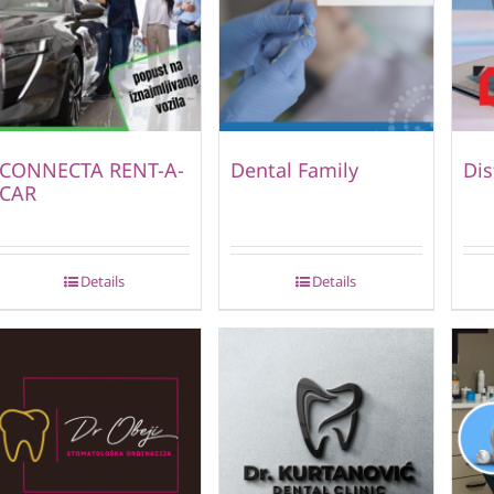
CONNECTA RENT-A-
Dental Family
Dis
CAR
Details
Details