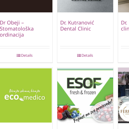
Dr Obeji –
Dr. Kutranović
Dr.
Stomatološka
Dental Clinic
cli
ordinacija
Details
Details