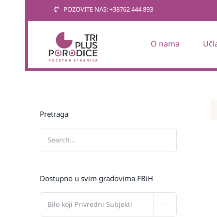
Skip
POZOVITE NAS: +38762 444 893
to
content
O nama
Učl
Pretraga
Dostupno u svim gradovima FBiH
