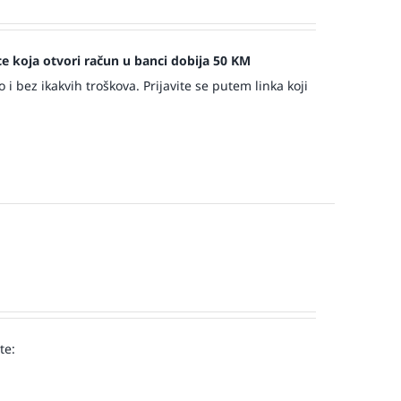
jece koja otvori račun u banci dobija 50 KM
 bez ikakvih troškova. Prijavite se putem linka koji
te:
!