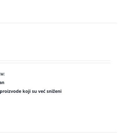
cu:
man
roizvode koji su već sniženi