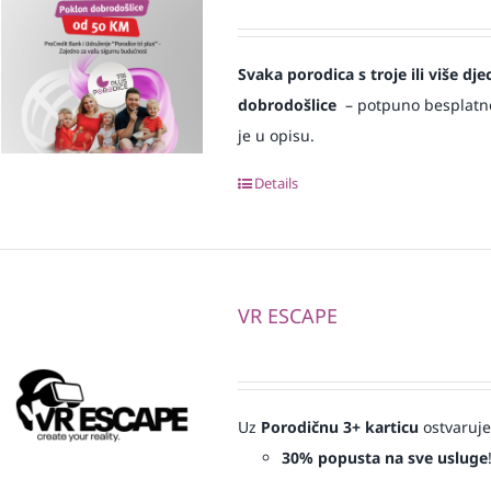
Svaka
porodica s troje ili više d
dobrodošlice
– potpuno besplatno i
je u opisu.
Details
VR ESCAPE
Uz
Porodičnu 3+ karticu
ostvaruje
30% popusta na sve usluge