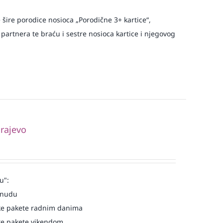
e šire porodice nosioca „Porodične 3+ kartice“,
 partnera te braću i sestre nosioca kartice i njegovog
rajevo
u":
onudu
e pakete radnim danima
e pakete vikendom