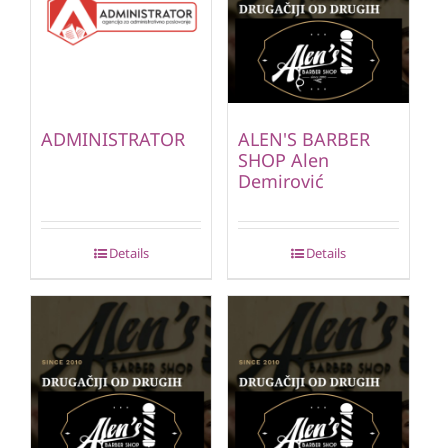
ADMINISTRATOR
ALEN'S BARBER
SHOP Alen
Demirović
Details
Details