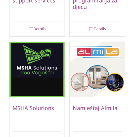
support services
programiranja za
djecu
Details
Details
MSHA Solutions
Namještaj Almila