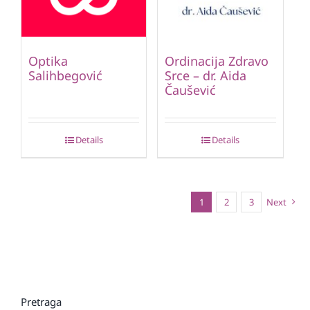
Optika
Ordinacija Zdravo
Salihbegović
Srce – dr. Aida
Čaušević
Details
Details
1
2
3
Next
Pretraga