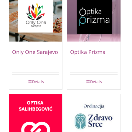
Only One Sarajevo
Optika Prizma
Details
Details