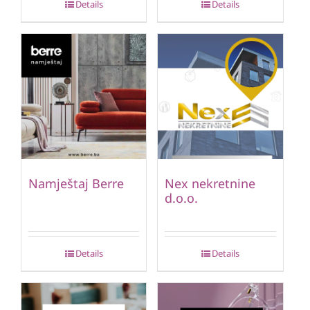
Details
Details
Namještaj Berre
Nex nekretnine
d.o.o.
Details
Details