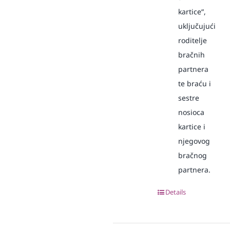
kartice“,
uključujući
roditelje
bračnih
partnera
te braću i
sestre
nosioca
kartice i
njegovog
bračnog
partnera.
Details