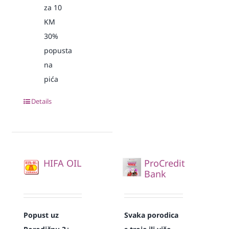
za 10
KM
30%
popusta
na
pića
Details
HIFA OIL
ProCredit
Bank
Popust uz
Svaka
porodica