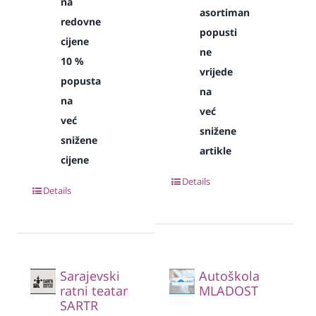
na
asortiman
redovne
popusti
cijene
ne
10 %
vrijede
popusta
na
na
već
već
snižene
snižene
artikle
cijene
Details
Details
Sarajevski
Autoškola
ratni teatar
MLADOST
SARTR