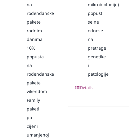
na
mikrobiologije)
rođendanske
popusti
pakete
se ne
radnim
odnose
danima
na
10%
pretrage
popusta
genetike
na
i
rođendanske
patologije
pakete
Details
vikendom
Family
paketi
po
cijeni
umanjenoj