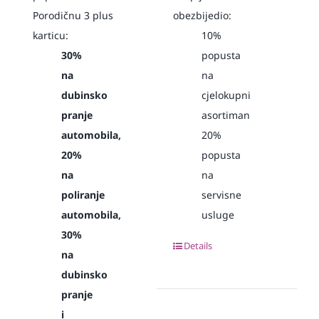
Porodičnu 3 plus
obezbijedio:
karticu:
10%
30%
popusta
na
na
dubinsko
cjelokupni
pranje
asortiman
automobila,
20%
20%
popusta
na
na
poliranje
servisne
automobila,
usluge
30%
Details
na
dubinsko
pranje
i