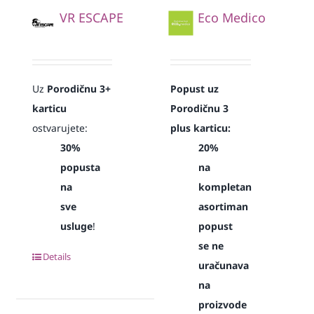
VR ESCAPE
Eco Medico
Uz
Porodičnu 3+
Popust uz
karticu
Porodičnu 3
ostvarujete:
plus karticu:
30%
20%
popusta
na
na
kompletan
sve
asortiman
usluge
!
popust
se ne
Details
uračunava
na
proizvode