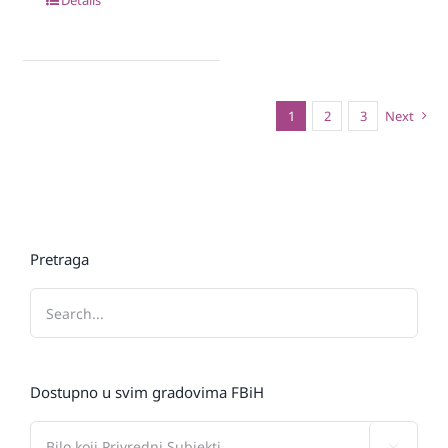
1
2
3
Next
Pretraga
Dostupno u svim gradovima FBiH
