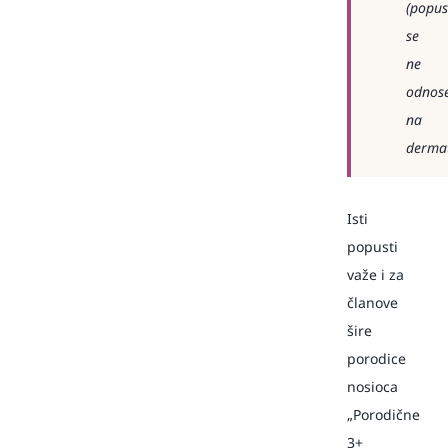
(popus
se
ne
odnos
na
dermat
Isti
popusti
važe i za
članove
šire
porodice
nosioca
„Porodične
3+