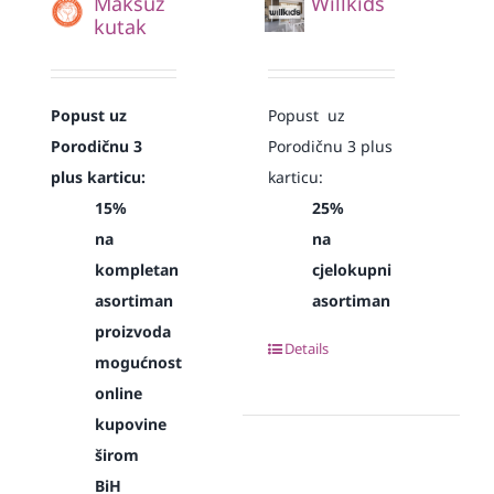
Maksuz
Willkids
kutak
Popust uz
Popust uz
Porodičnu 3
Porodičnu 3 plus
plus karticu:
karticu:
15%
25%
na
na
kompletan
cjelokupni
asortiman
asortiman
proizvoda
Details
mogućnost
online
kupovine
širom
BiH