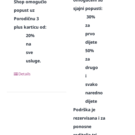
Shop omogućio
sjajni popusti:
popust uz
30%
Porodičnu 3
za
plus karticu od:
prvo
20%
dijete
na
50%
sve
za
usluge.
drugo
Details
i
svako
naredno
dijete
Podrška je
rezervisana i za
ponosne
roditelje tri