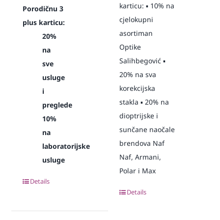
karticu: ▪️ 10% na
Porodičnu 3
cjelokupni
plus karticu:
asortiman
20%
Optike
na
Salihbegović ▪️
sve
20% na sva
usluge
korekcijska
i
stakla ▪️ 20% na
preglede
dioptrijske i
10%
sunčane naočale
na
brendova Naf
laboratorijske
Naf, Armani,
usluge
Polar i Max
Details
Details