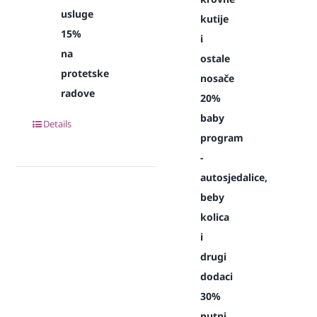
usluge
kutije
15%
i
na
ostale
protetske
nosače
radove
20%
baby
Details
program
-
autosjedalice,
beby
kolica
i
drugi
dodaci
30%
putni