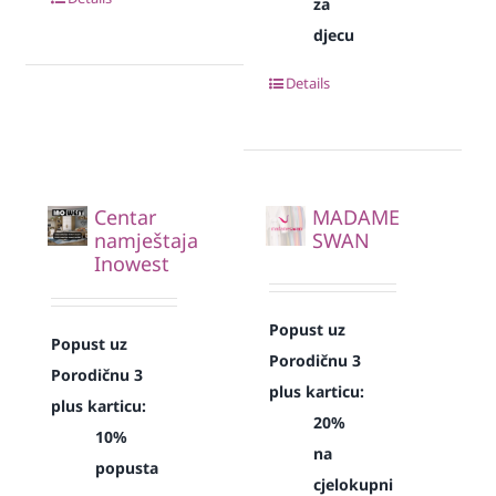
za
djecu
Details
Centar
MADAME
namještaja
SWAN
Inowest
Popust uz
Popust uz
Porodičnu 3
Porodičnu 3
plus karticu:
plus karticu:
20%
10%
na
popusta
cjelokupni