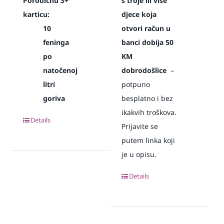
Porodičnu 3+
s troje ili više
karticu:
djece koja
10
otvori račun u
feninga
banci dobija 50
po
KM
natočenoj
dobrodošlice
–
litri
potpuno
goriva
besplatno i bez
ikakvih troškova.
Details
Prijavite se
putem linka koji
je u opisu.
Details