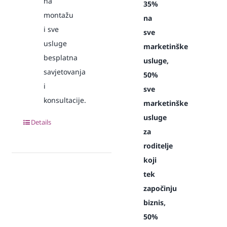
na
35%
montažu
na
i sve
sve
usluge
marketinške
besplatna
usluge,
savjetovanja
50%
i
sve
konsultacije.
marketinške
usluge
Details
za
roditelje
koji
tek
započinju
biznis,
50%