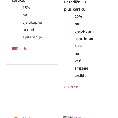
karticu:
Porodičnu 3
15%
plus karticu:
na
20%
cjelokupnu
na
ponudu
cjelokupni
apiterapije
asortiman
10%
Details
na
već
snižene
artikle
Details