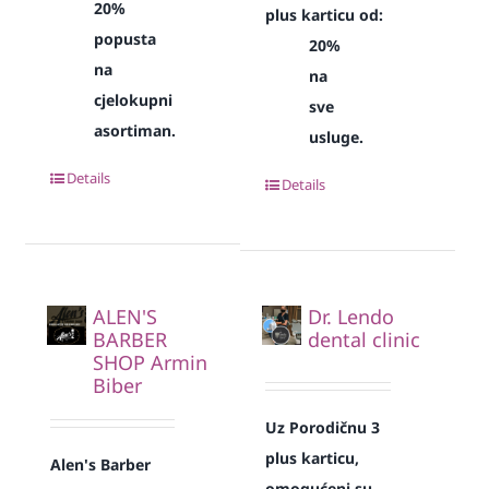
20%
plus karticu od:
popusta
20%
na
na
cjelokupni
sve
asortiman.
usluge.
Details
Details
ALEN'S
Dr. Lendo
BARBER
dental clinic
SHOP Armin
Biber
Uz Porodičnu 3
plus karticu,
Alen's Barber
omogućeni su