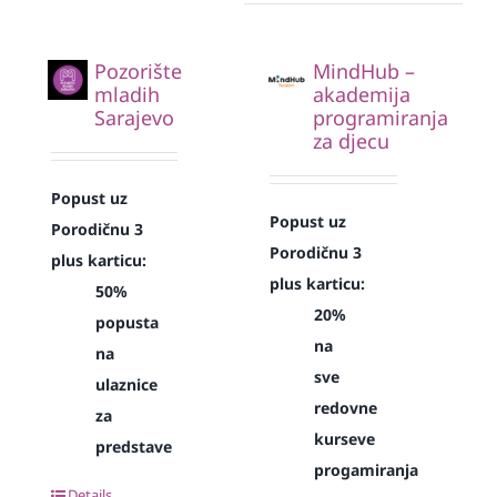
Pozorište
MindHub –
mladih
akademija
Sarajevo
programiranja
za djecu
Popust uz
Popust uz
Porodičnu 3
Porodičnu 3
plus karticu:
plus karticu:
50%
20%
popusta
na
na
sve
ulaznice
redovne
za
kurseve
predstave
progamiranja
Details