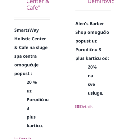
Center &
Demirović
Cafe”
Alen's Barber
SmartsWay
Shop omogućio
Holistic Center
popust uz
& Cafe na sluge
Porodičnu 3
spa centra
plus karticu od:
omogućuje
20%
popust :
na
20 %
sve
uz
usluge.
Porodičnu
Details
3
plus
karticu.
Details