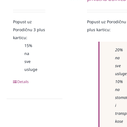
Popust uz
Popust uz Porodičnu
Porodičnu 3 plus
plus karticu:
karticu:
15%
20%
na
na
sve
sve
usluge
usluge
10%
Details
na
stomat
i
transp
kose