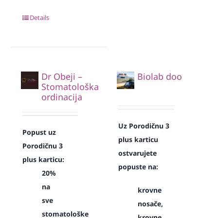
Details
Dr Obeji –
Biolab doo
Stomatološka
ordinacija
Uz Porodičnu 3
Popust uz
plus karticu
Porodičnu 3
ostvarujete
plus karticu:
popuste na:
20%
na
krovne
sve
nosače,
stomatološke
krovne