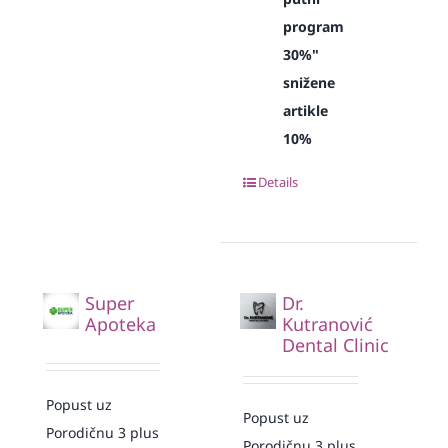
program
30%"
snižene
artikle
10%
Details
Super
Dr.
Apoteka
Kutranović
Dental Clinic
Popust uz
Popust uz
Porodičnu 3 plus
Porodičnu 3 plus