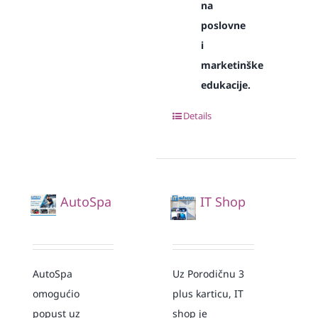
na
poslovne
i
marketinške
edukacije.
Details
AutoSpa
IT Shop
AutoSpa
Uz Porodičnu 3
omogućio
plus karticu, IT
popust uz
shop je