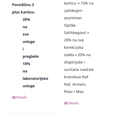
karticu: ▪️ 10% na
Porodičnu 3
cjelokupni
plus karticu:
asortiman
20%
Optike
na
Salihbegović ▪️
sve
20% na sva
usluge
korekcijska
i
stakla ▪️ 20% na
preglede
dioptrijske i
10%
sunčane naočale
na
brendova Naf
laboratorijske
Naf, Armani,
usluge
Polar i Max
Details
Details