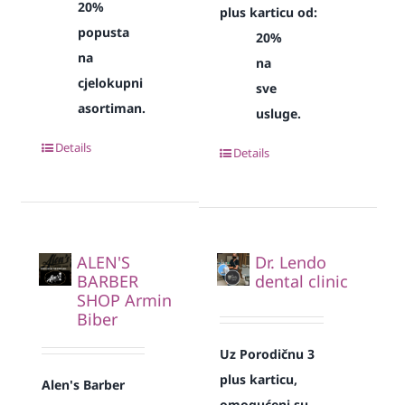
20%
plus karticu od:
popusta
20%
na
na
cjelokupni
sve
asortiman.
usluge.
Details
Details
ALEN'S
Dr. Lendo
BARBER
dental clinic
SHOP Armin
Biber
Uz Porodičnu 3
plus karticu,
Alen's Barber
omogućeni su