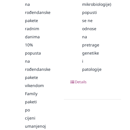
na
mikrobiologije)
rođendanske
popusti
pakete
se ne
radnim
odnose
danima
na
10%
pretrage
popusta
genetike
na
i
rođendanske
patologije
pakete
Details
vikendom
Family
paketi
po
cijeni
umanjenoj