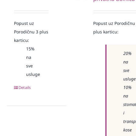
Popust uz
Popust uz Porodičnu
Porodičnu 3 plus
plus karticu:
karticu:
15%
20%
na
na
sve
sve
usluge
usluge
10%
Details
na
stomat
i
transp
kose