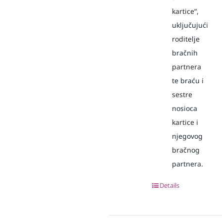
kartice“,
uključujući
roditelje
bračnih
partnera
te braću i
sestre
nosioca
kartice i
njegovog
bračnog
partnera.
Details