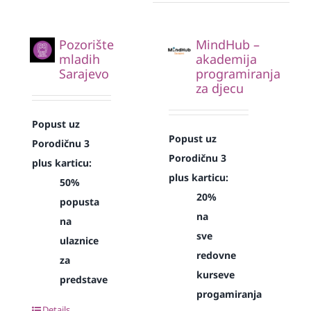
Pozorište
MindHub –
mladih
akademija
Sarajevo
programiranja
za djecu
Popust uz
Popust uz
Porodičnu 3
Porodičnu 3
plus karticu:
plus karticu:
50%
20%
popusta
na
na
sve
ulaznice
redovne
za
kurseve
predstave
progamiranja
Details