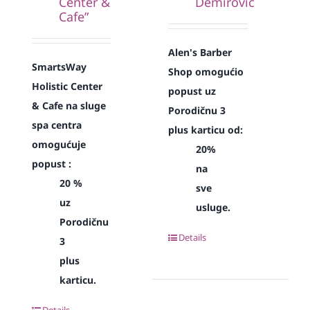
Center &
Demirović
Cafe”
Alen's Barber
SmartsWay
Shop omogućio
Holistic Center
popust uz
& Cafe na sluge
Porodičnu 3
spa centra
plus karticu od:
omogućuje
20%
popust :
na
20 %
sve
uz
usluge.
Porodičnu
Details
3
plus
karticu.
Details