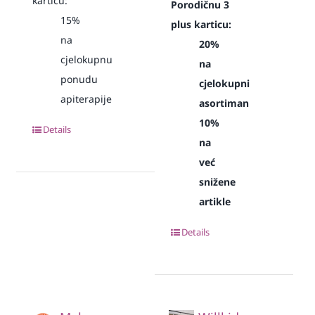
karticu:
Porodičnu 3
15%
plus karticu:
na
20%
cjelokupnu
na
ponudu
cjelokupni
apiterapije
asortiman
10%
Details
na
već
snižene
artikle
Details