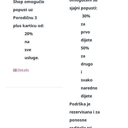
Shop omogućio
sjajni popusti:
popust uz
30%
Porodičnu 3
za
plus karticu od:
prvo
20%
dijete
na
50%
sve
za
usluge.
drugo
Details
i
svako
naredno
dijete
Podrška je
rezervisana i za
ponosne
roditelje tri