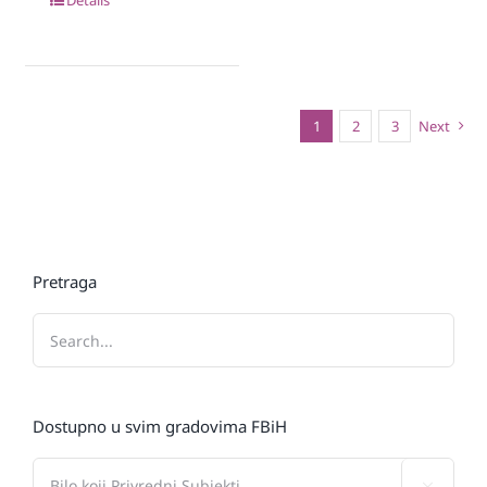
1
2
3
Next
Pretraga
Dostupno u svim gradovima FBiH
