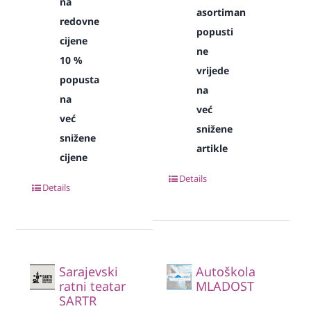
na
asortiman
redovne
popusti
cijene
ne
10 %
vrijede
popusta
na
na
već
već
snižene
snižene
artikle
cijene
Details
Details
Sarajevski
Autoškola
ratni teatar
MLADOST
SARTR