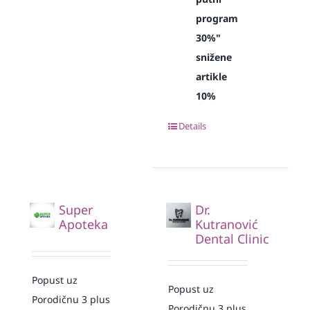
program
30%"
snižene
artikle
10%
Details
Super
Dr.
Apoteka
Kutranović
Dental Clinic
Popust uz
Popust uz
Porodičnu 3 plus
Porodičnu 3 plus