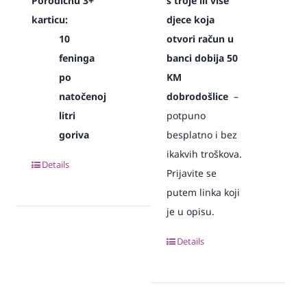
Porodičnu 3+
s troje ili više
karticu:
djece koja
10
otvori račun u
feninga
banci dobija 50
po
KM
natočenoj
dobrodošlice
–
litri
potpuno
goriva
besplatno i bez
ikakvih troškova.
Details
Prijavite se
putem linka koji
je u opisu.
Details