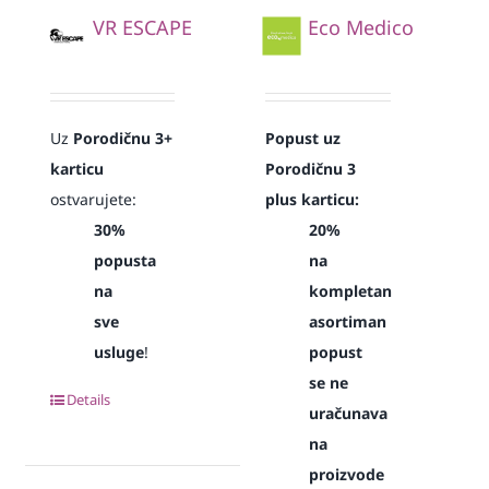
VR ESCAPE
Eco Medico
Uz
Porodičnu 3+
Popust uz
karticu
Porodičnu 3
ostvarujete:
plus karticu:
30%
20%
popusta
na
na
kompletan
sve
asortiman
usluge
!
popust
se ne
Details
uračunava
na
proizvode