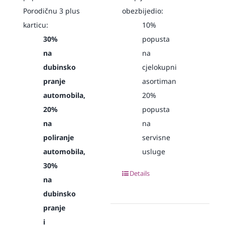
Porodičnu 3 plus
obezbijedio:
karticu:
10%
30%
popusta
na
na
dubinsko
cjelokupni
pranje
asortiman
automobila,
20%
20%
popusta
na
na
poliranje
servisne
automobila,
usluge
30%
Details
na
dubinsko
pranje
i