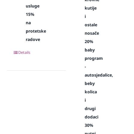
usluge
kutije
15%
i
na
ostale
protetske
nosače
radove
20%
baby
Details
program
-
autosjedalice,
beby
kolica
i
drugi
dodaci
30%
putni