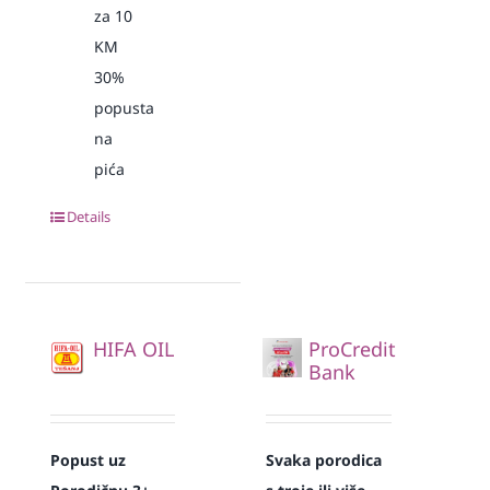
za 10
KM
30%
popusta
na
pića
Details
HIFA OIL
ProCredit
Bank
Popust uz
Svaka
porodica