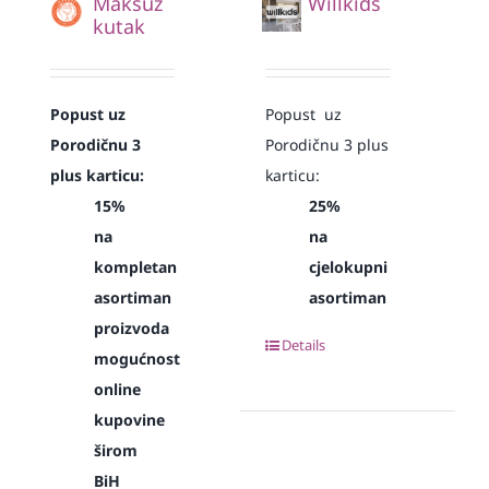
Maksuz
Willkids
kutak
Popust uz
Popust uz
Porodičnu 3
Porodičnu 3 plus
plus karticu:
karticu:
15%
25%
na
na
kompletan
cjelokupni
asortiman
asortiman
proizvoda
Details
mogućnost
online
kupovine
širom
BiH