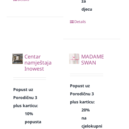
za
djecu
Details
Centar
MADAME
namještaja
SWAN
Inowest
Popust uz
Popust uz
Porodičnu 3
Porodičnu 3
plus karticu:
plus karticu:
20%
10%
na
popusta
cjelokupni