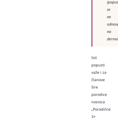
(popus
se
ne
odnos
na
dermat
Isti
popusti
važe i za
članove
šire
porodice
nosioca
„Porodične
3+