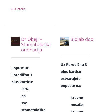
Details
Dr Obeji –
Biolab doo
Stomatološka
ordinacija
Uz Porodičnu 3
Popust uz
plus karticu
Porodičnu 3
ostvarujete
plus karticu:
popuste na:
20%
na
krovne
sve
nosače,
stomatološke
krovne