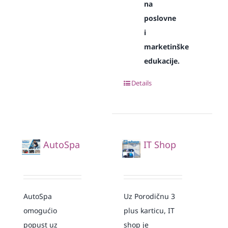
na
poslovne
i
marketinške
edukacije.
Details
AutoSpa
IT Shop
AutoSpa
Uz Porodičnu 3
omogućio
plus karticu, IT
popust uz
shop je