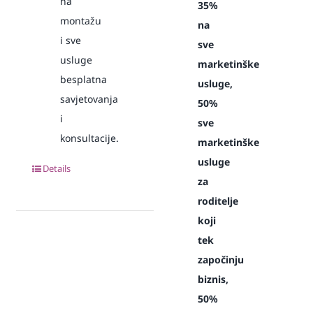
na
35%
montažu
na
i sve
sve
usluge
marketinške
besplatna
usluge,
savjetovanja
50%
i
sve
konsultacije.
marketinške
usluge
Details
za
roditelje
koji
tek
započinju
biznis,
50%