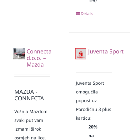
Details
Connecta
Juventa Sport
d.o.o. –
Mazda
Juventa Sport
MAZDA -
omogućila
CONNECTA
popust uz
Porodičnu 3 plus
Vožnja Mazdom
karticu:
svaki put vam
20%
izmami širok
na
osmjeh na lice.