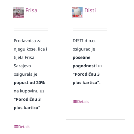
Frisa
Disti
Prodavnica za
DISTI d.o.o.
njegu kose, lica i
osigurao je
tijela Frisa
posebne
Sarajevo
pogodnosti
uz
osigurala je
"Porodičnu 3
popust od 20%
plus karticu".
na kupovinu uz
"Porodičnu 3
Details
plus karticu"
.
Details