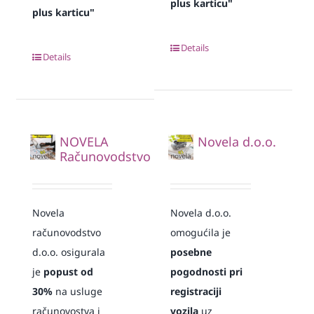
plus karticu"
plus karticu"
Details
Details
NOVELA
Novela d.o.o.
Računovodstvo
Novela
Novela d.o.o.
računovodstvo
omogućila je
d.o.o. osigurala
posebne
je
popust od
pogodnosti pri
30%
na usluge
registraciji
računovostva i
vozila
uz