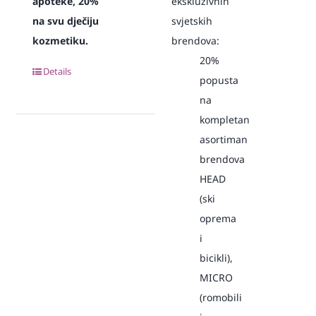
apoteke, 20%
ekskluzivnih
na svu dječiju
svjetskih
kozmetiku.
brendova:
20%
Details
popusta
na
kompletan
asortiman
brendova
HEAD
(ski
oprema
i
bicikli),
MICRO
(romobili