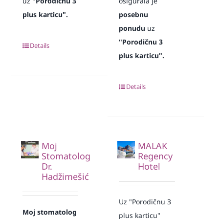
uz
"Porodičnu 3
osigurala je
plus karticu".
posebnu
ponudu
uz
"Porodičnu 3
Details
plus karticu".
Details
Moj
MALAK
Stomatolog
Regency
Dr.
Hotel
Hadžimešić
Uz "Porodičnu 3
Moj stomatolog
plus karticu"