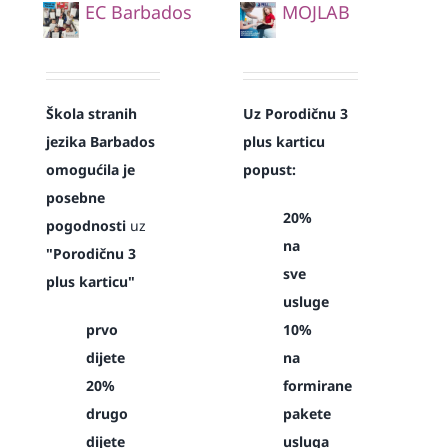
EC Barbados
MOJLAB
Škola stranih
Uz Porodičnu 3
jezika Barbados
plus karticu
omogućila je
popust:
posebne
20%
pogodnosti
uz
na
"Porodičnu 3
sve
plus karticu"
usluge
prvo
10%
dijete
na
20%
formirane
drugo
pakete
dijete
usluga