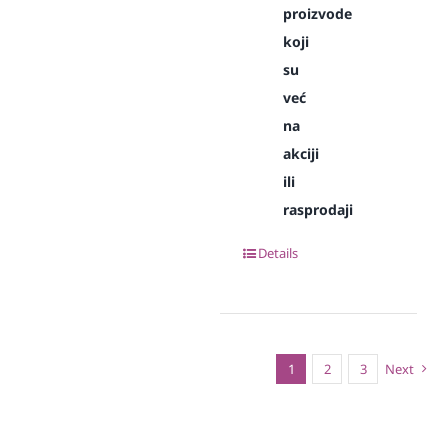
proizvode
koji
su
već
na
akciji
ili
rasprodaji
Details
1
2
3
Next