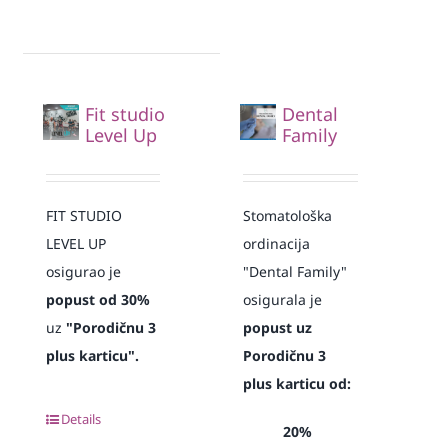
Fit studio
Dental
Level Up
Family
FIT STUDIO
Stomatološka
LEVEL UP
ordinacija
osigurao je
"Dental Family"
popust od 30%
osigurala je
uz
"Porodičnu 3
popust uz
plus karticu".
Porodičnu 3
plus karticu od:
Details
20%