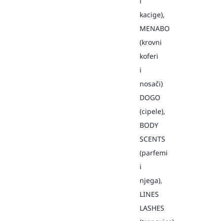
i
kacige),
MENABO
(krovni
koferi
i
nosači)
DOGO
(cipele),
BODY
SCENTS
(parfemi
i
njega),
LINES
LASHES