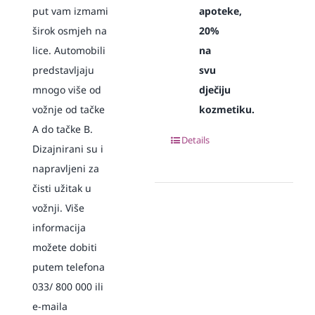
put vam izmami
apoteke,
širok osmjeh na
20%
lice. Automobili
na
predstavljaju
svu
mnogo više od
dječiju
vožnje od tačke
kozmetiku.
A do tačke B.
Details
Dizajnirani su i
napravljeni za
čisti užitak u
vožnji. Više
informacija
možete dobiti
putem telefona
033/ 800 000 ili
e-maila