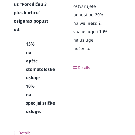
uz “Porodičnu 3
ostvarujete
plus karticu”
popust od 20%
osigurao popust
na wellness &
od:
spa usluge i 10%
na usluge
15%
noćenja.
na
opšte
Details
stomatološke
usluge
10%
na
specijalističke
usluge.
Details