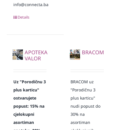
info@connecta.ba
Details
APOTEKA
BRACOM
VALOR
Uz "Porodičnu 3
BRACOM uz
plus karticu"
"Porodičnu 3
ostvarujete
plus karticu"
popust: 15% na
nudi popust do
cjelokupni
30% na
asortiman
asortiman