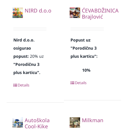
NIRD d.o.o
ĆEVABDŽINICA
Brajlović
Nird d.o.o.
Popust uz
osigurao
"Porodičnu 3
popust:
20% uz
plus karticu":
"Porodičnu 3
10%
plus karticu".
Details
Details
Autoškola
Milkman
Cool-Kike