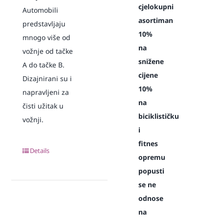
cjelokupni
Automobili
asortiman
predstavljaju
10%
mnogo više od
na
vožnje od tačke
snižene
A do tačke B.
cijene
Dizajnirani su i
10%
napravljeni za
na
čisti užitak u
biciklističku
vožnji.
i
fitnes
Details
opremu
popusti
se ne
odnose
na