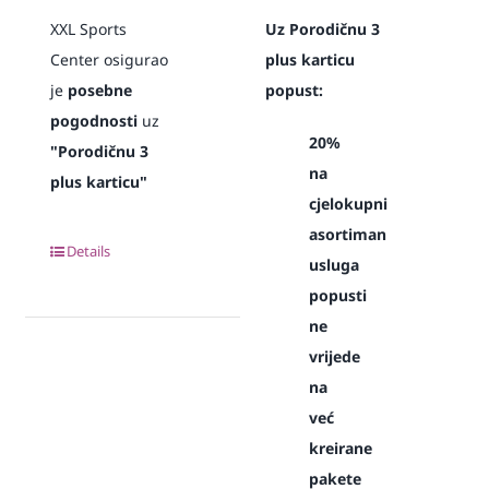
XXL Sports
Uz Porodičnu 3
Center osigurao
plus karticu
je
posebne
popust:
pogodnosti
uz
20%
"Porodičnu 3
na
plus karticu"
cjelokupni
asortiman
Details
usluga
popusti
ne
vrijede
na
već
kreirane
pakete