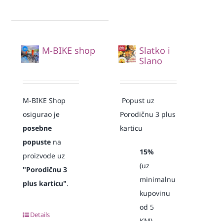
M-BIKE shop
Slatko i
Slano
M-BIKE Shop
Popust uz
osigurao je
Porodičnu 3 plus
posebne
karticu
popuste
na
15%
proizvode uz
(uz
"Porodičnu 3
minimalnu
plus karticu"
.
kupovinu
od 5
Details
KM)