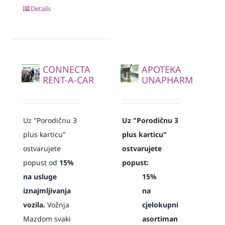
Details
CONNECTA
APOTEKA
RENT-A-CAR
UNAPHARM
Uz "Porodičnu 3
Uz "Porodičnu 3
plus karticu"
plus karticu"
ostvarujete
ostvarujete
popust od
15%
popust:
na usluge
15%
iznajmljivanja
na
vozila.
Vožnja
cjelokupni
Mazdom svaki
asortiman