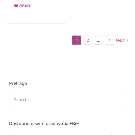
Details
1
2
…
4
Next
Pretraga
Dostupno u svim gradovima FBiH