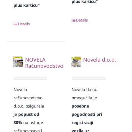
plus karticu"
plus karticu"
Details
Details
NOVELA
Novela d.o.o.
Računovodstvo
Novela
Novela d.o.o.
računovodstvo
omogućila je
d.o.o. osigurala
posebne
je
popust od
pogodnosti pri
30%
na usluge
registraciji
računovostva i
vozila
uz