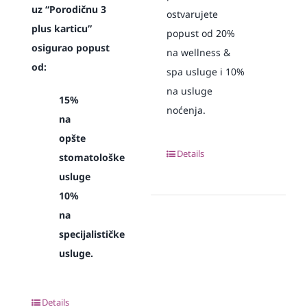
uz “Porodičnu 3
ostvarujete
plus karticu”
popust od 20%
osigurao popust
na wellness &
od:
spa usluge i 10%
na usluge
15%
noćenja.
na
opšte
Details
stomatološke
usluge
10%
na
specijalističke
usluge.
Details