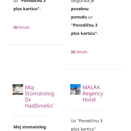
uz
"Porodičnu 3
osigurala je
plus karticu".
posebnu
ponudu
uz
"Porodičnu 3
Details
plus karticu".
Details
Moj
MALAK
Stomatolog
Regency
Dr.
Hotel
Hadžimešić
Uz "Porodičnu 3
Moj stomatolog
plus karticu"