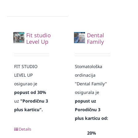
Fit studio
Dental
Level Up
Family
FIT STUDIO
Stomatološka
LEVEL UP
ordinacija
osigurao je
"Dental Family"
popust od 30%
osigurala je
uz
"Porodičnu 3
popust uz
plus karticu".
Porodičnu 3
plus karticu od:
Details
20%