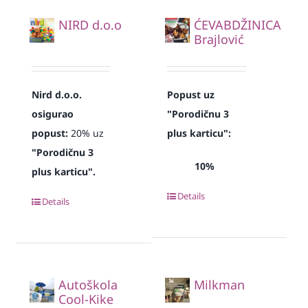
NIRD d.o.o
ĆEVABDŽINICA
Brajlović
Nird d.o.o.
Popust uz
osigurao
"Porodičnu 3
popust:
20% uz
plus karticu":
"Porodičnu 3
10%
plus karticu".
Details
Details
Autoškola
Milkman
Cool-Kike