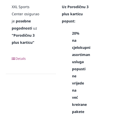
XXL Sports
Uz Porodičnu 3
Center osigurao
plus karticu
je
posebne
popust:
pogodnosti
uz
20%
"Porodičnu 3
na
plus karticu"
cjelokupni
asortiman
Details
usluga
popusti
ne
vrijede
na
već
kreirane
pakete