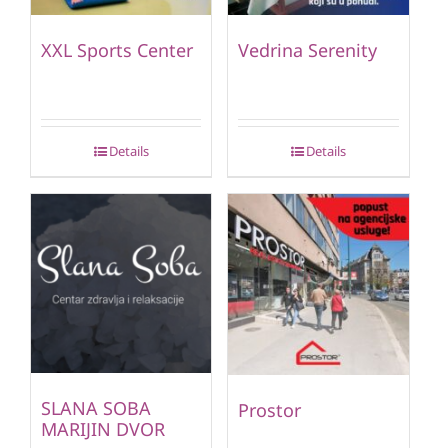
XXL Sports Center
Vedrina Serenity
Details
Details
SLANA SOBA
Prostor
MARIJIN DVOR