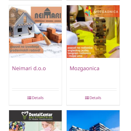
Neimari d.o.o
Mozgaonica
Details
Details