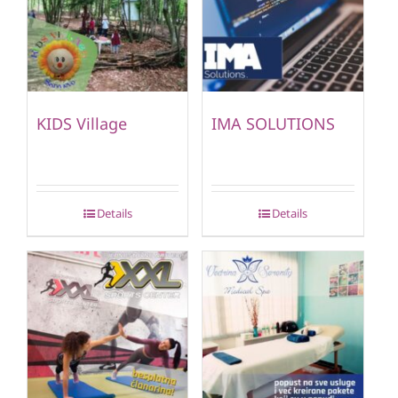
KIDS Village
IMA SOLUTIONS
Details
Details