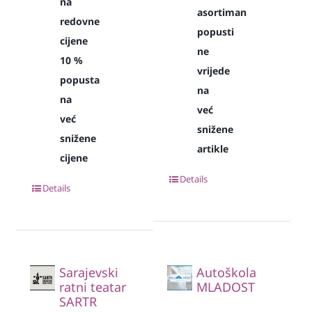
na
asortiman
redovne
popusti
cijene
ne
10 %
vrijede
popusta
na
na
već
već
snižene
snižene
artikle
cijene
Details
Details
Sarajevski
Autoškola
ratni teatar
MLADOST
SARTR