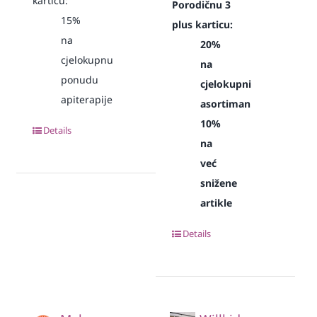
karticu:
Porodičnu 3
15%
plus karticu:
na
20%
cjelokupnu
na
ponudu
cjelokupni
apiterapije
asortiman
10%
Details
na
već
snižene
artikle
Details