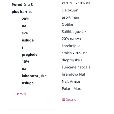
karticu: ▪️ 10% na
Porodičnu 3
cjelokupni
plus karticu:
asortiman
20%
Optike
na
Salihbegović ▪️
sve
20% na sva
usluge
korekcijska
i
stakla ▪️ 20% na
preglede
dioptrijske i
10%
sunčane naočale
na
brendova Naf
laboratorijske
Naf, Armani,
usluge
Polar i Max
Details
Details