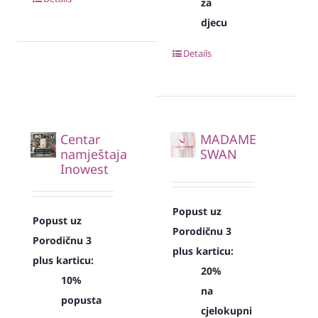
za
djecu
Details
Centar
MADAME
namještaja
SWAN
Inowest
Popust uz
Popust uz
Porodičnu 3
Porodičnu 3
plus karticu:
plus karticu:
20%
10%
na
popusta
cjelokupni