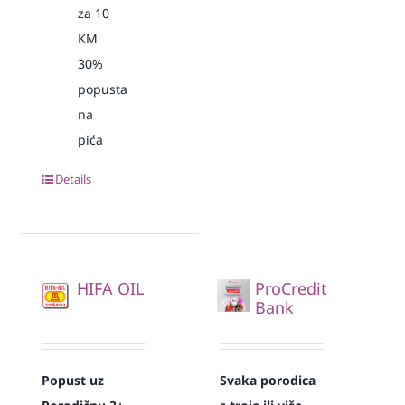
za 10
KM
30%
popusta
na
pića
Details
HIFA OIL
ProCredit
Bank
Popust uz
Svaka
porodica