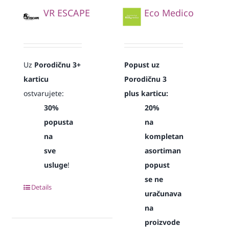
VR ESCAPE
Eco Medico
Uz
Porodičnu 3+
Popust uz
karticu
Porodičnu 3
ostvarujete:
plus karticu:
30%
20%
popusta
na
na
kompletan
sve
asortiman
usluge
!
popust
se ne
Details
uračunava
na
proizvode