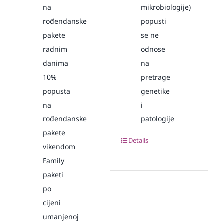
na
mikrobiologije)
rođendanske
popusti
pakete
se ne
radnim
odnose
danima
na
10%
pretrage
popusta
genetike
na
i
rođendanske
patologije
pakete
Details
vikendom
Family
paketi
po
cijeni
umanjenoj