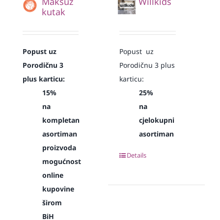
Maksuz
Willkids
kutak
Popust uz
Popust uz
Porodičnu 3
Porodičnu 3 plus
plus karticu:
karticu:
15%
25%
na
na
kompletan
cjelokupni
asortiman
asortiman
proizvoda
Details
mogućnost
online
kupovine
širom
BiH