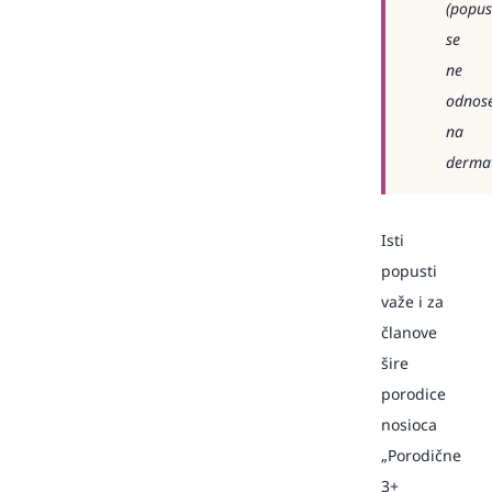
(popus
se
ne
odnos
na
dermat
Isti
popusti
važe i za
članove
šire
porodice
nosioca
„Porodične
3+