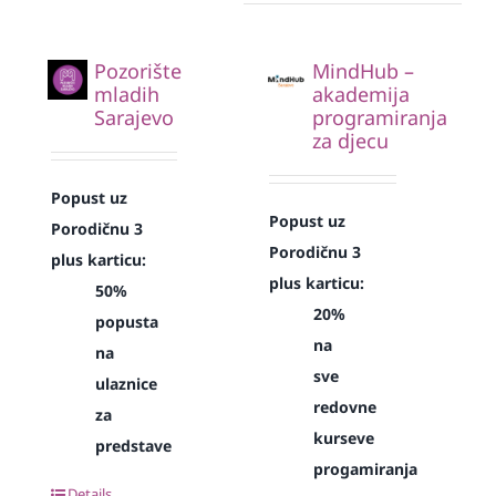
Pozorište
MindHub –
mladih
akademija
Sarajevo
programiranja
za djecu
Popust uz
Popust uz
Porodičnu 3
Porodičnu 3
plus karticu:
plus karticu:
50%
20%
popusta
na
na
sve
ulaznice
redovne
za
kurseve
predstave
progamiranja
Details