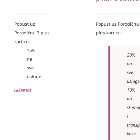
Popust uz
Popust uz Porodičnu
Porodičnu 3 plus
plus karticu:
karticu:
15%
20%
na
na
sve
sve
usluge
usluge
10%
Details
na
stomat
i
transp
kose