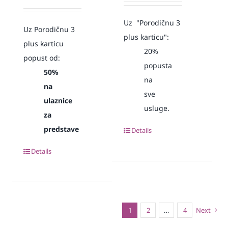
Uz "Porodičnu 3
Uz Porodičnu 3
plus karticu":
plus karticu
20%
popust od:
popusta
50%
na
na
sve
ulaznice
usluge.
za
predstave
Details
Details
1
2
…
4
Next