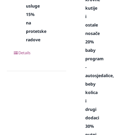
usluge
kutije
15%
i
na
ostale
protetske
nosače
radove
20%
baby
Details
program
-
autosjedalice,
beby
kolica
i
drugi
dodaci
30%
putni