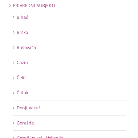
PRIVREDNI SUBJEKTI
Bihać
Brčko
Busovača
Cazin
Čelić
Čitluk
Donji Vakuf
Goražde
Gornji Vakuf - Uskoplje