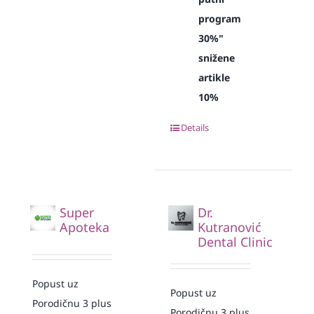
program
30%"
snižene
artikle
10%
Details
Super
Dr.
Apoteka
Kutranović
Dental Clinic
Popust uz
Popust uz
Porodičnu 3 plus
Porodičnu 3 plus