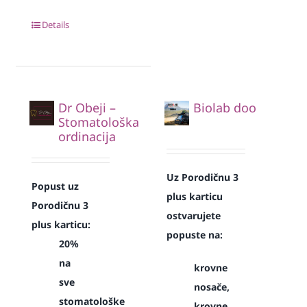
Details
Dr Obeji –
Biolab doo
Stomatološka
ordinacija
Uz Porodičnu 3
Popust uz
plus karticu
Porodičnu 3
ostvarujete
plus karticu:
popuste na:
20%
na
krovne
sve
nosače,
stomatološke
krovne