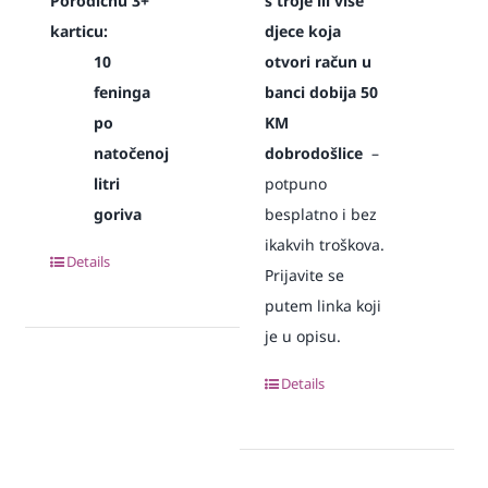
Porodičnu 3+
s troje ili više
karticu:
djece koja
10
otvori račun u
feninga
banci dobija 50
po
KM
natočenoj
dobrodošlice
–
litri
potpuno
goriva
besplatno i bez
ikakvih troškova.
Details
Prijavite se
putem linka koji
je u opisu.
Details