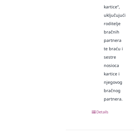
kartice“,
uključujući
roditelje
bračnih
partnera
te braću i
sestre
nosioca
kartice i
njegovog
bračnog
partnera.
Details