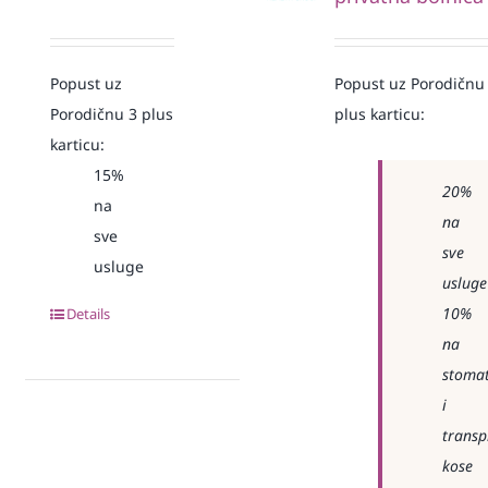
Popust uz
Popust uz Porodičnu
Porodičnu 3 plus
plus karticu:
karticu:
15%
20%
na
na
sve
sve
usluge
usluge
10%
Details
na
stomat
i
transp
kose