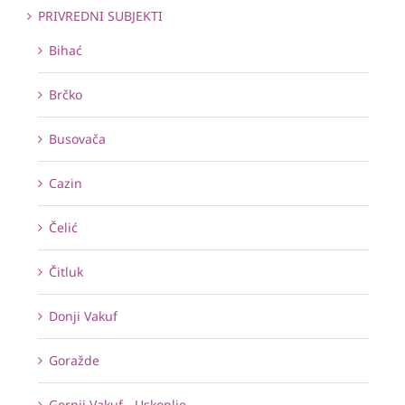
PRIVREDNI SUBJEKTI
Bihać
Brčko
Busovača
Cazin
Čelić
Čitluk
Donji Vakuf
Goražde
Gornji Vakuf - Uskoplje