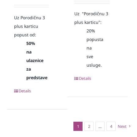
Uz "Porodičnu 3
Uz Porodičnu 3
plus karticu":
plus karticu
20%
popust od:
popusta
50%
na
na
sve
ulaznice
usluge.
za
predstave
Details
Details
1
2
…
4
Next