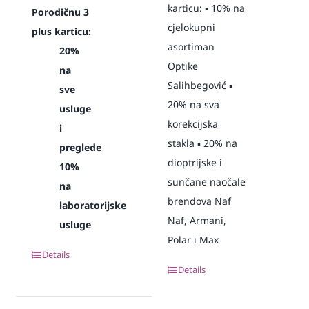
karticu: ▪️ 10% na
Porodičnu 3
cjelokupni
plus karticu:
asortiman
20%
Optike
na
Salihbegović ▪️
sve
20% na sva
usluge
korekcijska
i
stakla ▪️ 20% na
preglede
dioptrijske i
10%
sunčane naočale
na
brendova Naf
laboratorijske
Naf, Armani,
usluge
Polar i Max
Details
Details