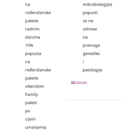
na
mikrobiologije)
rođendanske
popusti
pakete
se ne
radnim
odnose
danima
na
10%
pretrage
popusta
genetike
na
i
rođendanske
patologije
pakete
Details
vikendom
Family
paketi
po
cijeni
umanjenoj