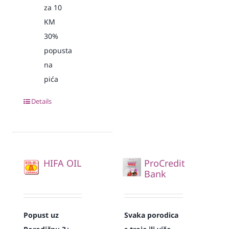
za 10
KM
30%
popusta
na
pića
Details
HIFA OIL
ProCredit
Bank
Popust uz
Svaka
porodica