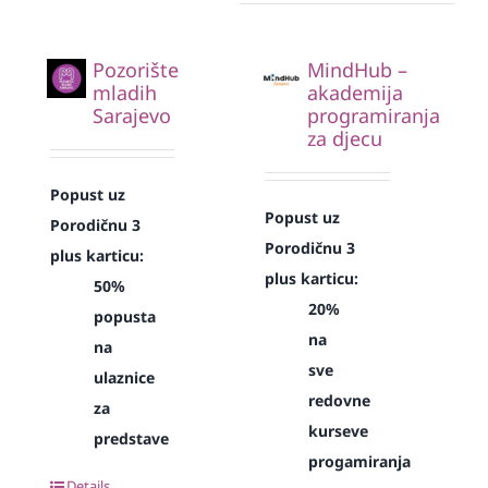
Pozorište
MindHub –
mladih
akademija
Sarajevo
programiranja
za djecu
Popust uz
Popust uz
Porodičnu 3
Porodičnu 3
plus karticu:
plus karticu:
50%
20%
popusta
na
na
sve
ulaznice
redovne
za
kurseve
predstave
progamiranja
Details