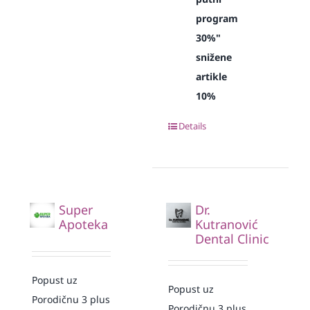
program
30%"
snižene
artikle
10%
Details
Super
Dr.
Apoteka
Kutranović
Dental Clinic
Popust uz
Popust uz
Porodičnu 3 plus
Porodičnu 3 plus