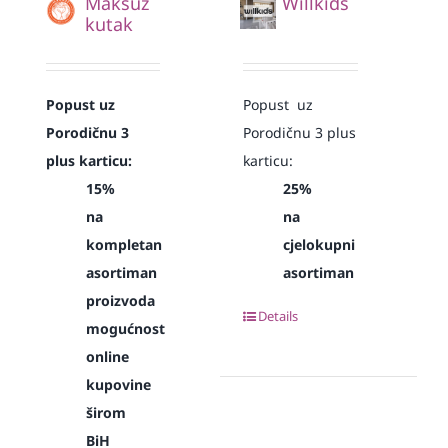
Maksuz
Willkids
kutak
Popust uz
Popust uz
Porodičnu 3
Porodičnu 3 plus
plus karticu:
karticu:
15%
25%
na
na
kompletan
cjelokupni
asortiman
asortiman
proizvoda
Details
mogućnost
online
kupovine
širom
BiH