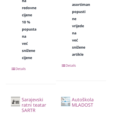
na
asortiman
redovne
popusti
cijene
ne
10 %
vrijede
popusta
na
na
već
već
snižene
snižene
artikle
cijene
Details
Details
Sarajevski
Autoškola
ratni teatar
MLADOST
SARTR