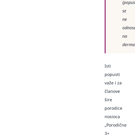
(popus
se
ne
odnos
na
dermat
Isti
popusti
važe i za
članove
šire
porodice
nosioca
„Porodične
3+