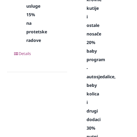
usluge
kutije
15%
i
na
ostale
protetske
nosače
radove
20%
baby
Details
program
-
autosjedalice,
beby
kolica
i
drugi
dodaci
30%
putni