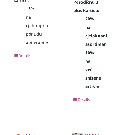
karticu:
Porodičnu 3
15%
plus karticu:
na
20%
cjelokupnu
na
ponudu
cjelokupni
apiterapije
asortiman
10%
Details
na
već
snižene
artikle
Details