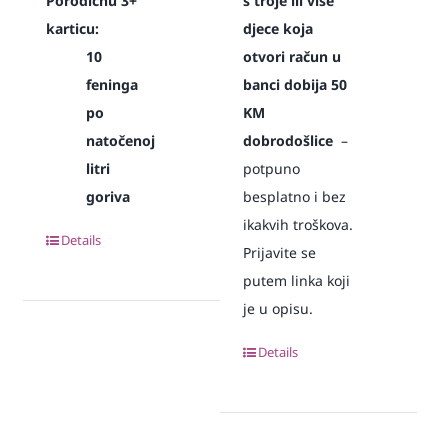
Porodičnu 3+
s troje ili više
karticu:
djece koja
10
otvori račun u
feninga
banci dobija 50
po
KM
natočenoj
dobrodošlice
–
litri
potpuno
goriva
besplatno i bez
ikakvih troškova.
Details
Prijavite se
putem linka koji
je u opisu.
Details