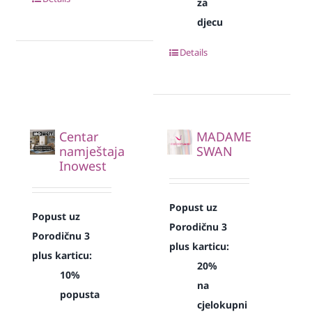
za
djecu
Details
Centar
MADAME
namještaja
SWAN
Inowest
Popust uz
Popust uz
Porodičnu 3
Porodičnu 3
plus karticu:
plus karticu:
20%
10%
na
popusta
cjelokupni