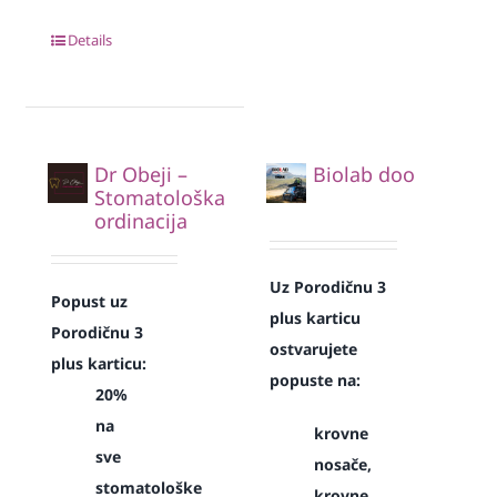
Details
Dr Obeji –
Biolab doo
Stomatološka
ordinacija
Uz Porodičnu 3
Popust uz
plus karticu
Porodičnu 3
ostvarujete
plus karticu:
popuste na:
20%
na
krovne
sve
nosače,
stomatološke
krovne