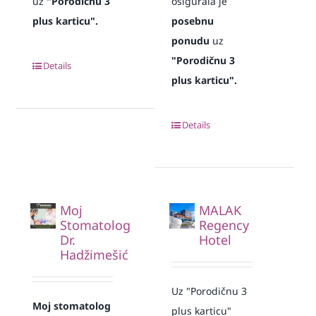
uz
"Porodičnu 3
osigurala je
plus karticu".
posebnu
ponudu
uz
"Porodičnu 3
Details
plus karticu".
Details
Moj
MALAK
Stomatolog
Regency
Dr.
Hotel
Hadžimešić
Uz "Porodičnu 3
Moj stomatolog
plus karticu"