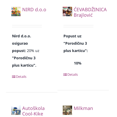
NIRD d.o.o
ĆEVABDŽINICA
Brajlović
Nird d.o.o.
Popust uz
osigurao
"Porodičnu 3
popust:
20% uz
plus karticu":
"Porodičnu 3
10%
plus karticu".
Details
Details
Autoškola
Milkman
Cool-Kike