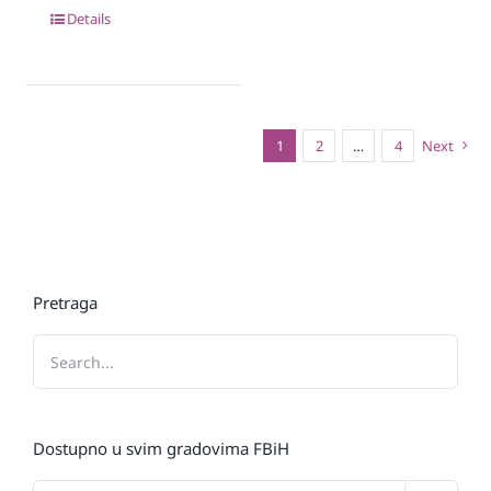
Details
1
2
…
4
Next
Pretraga
Dostupno u svim gradovima FBiH