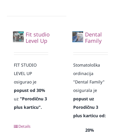
Fit studio
Dental
Level Up
Family
FIT STUDIO
Stomatološka
LEVEL UP
ordinacija
osigurao je
"Dental Family"
popust od 30%
osigurala je
uz
"Porodičnu 3
popust uz
plus karticu".
Porodičnu 3
plus karticu od:
Details
20%