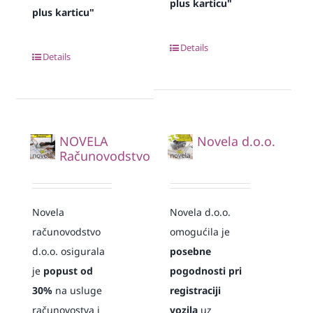
plus karticu"
plus karticu"
Details
Details
NOVELA
Novela d.o.o.
Računovodstvo
Novela
Novela d.o.o.
računovodstvo
omogućila je
d.o.o. osigurala
posebne
je
popust od
pogodnosti pri
30%
na usluge
registraciji
računovostva i
vozila
uz