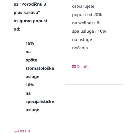
uz “Porodičnu 3
ostvarujete
plus karticu”
popust od 20%
osigurao popust
na wellness &
od:
spa usluge i 10%
na usluge
15%
noćenja.
na
opšte
Details
stomatološke
usluge
10%
na
specijalističke
usluge.
Details