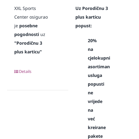
XXL Sports
Uz Porodičnu 3
Center osigurao
plus karticu
je
posebne
popust:
pogodnosti
uz
20%
"Porodičnu 3
na
plus karticu"
cjelokupni
asortiman
Details
usluga
popusti
ne
vrijede
na
već
kreirane
pakete