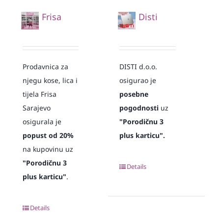
Frisa
Disti
Prodavnica za
DISTI d.o.o.
njegu kose, lica i
osigurao je
tijela Frisa
posebne
Sarajevo
pogodnosti
uz
osigurala je
"Porodičnu 3
popust od 20%
plus karticu".
na kupovinu uz
"Porodičnu 3
Details
plus karticu"
.
Details