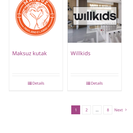
Maksuz kutak
Willkids
Details
Details
1
2
…
8
Next