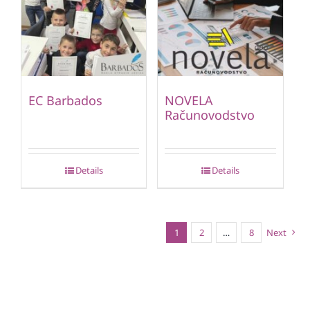
EC Barbados
NOVELA
Računovodstvo
Details
Details
1
2
…
8
Next