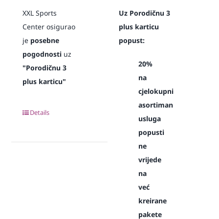
XXL Sports
Uz Porodičnu 3
Center osigurao
plus karticu
je
posebne
popust:
pogodnosti
uz
20%
"Porodičnu 3
na
plus karticu"
cjelokupni
asortiman
Details
usluga
popusti
ne
vrijede
na
već
kreirane
pakete