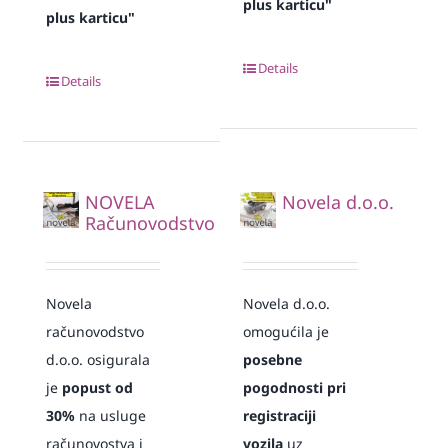
plus karticu"
plus karticu"
Details
Details
NOVELA
Novela d.o.o.
Računovodstvo
Novela
Novela d.o.o.
računovodstvo
omogućila je
d.o.o. osigurala
posebne
je
popust od
pogodnosti pri
30%
na usluge
registraciji
računovostva i
vozila
uz