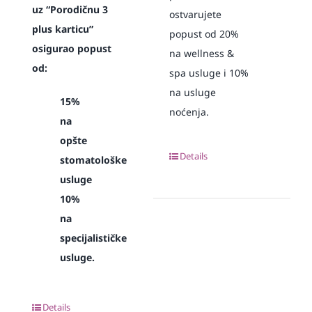
uz “Porodičnu 3
ostvarujete
plus karticu”
popust od 20%
osigurao popust
na wellness &
od:
spa usluge i 10%
na usluge
15%
noćenja.
na
opšte
Details
stomatološke
usluge
10%
na
specijalističke
usluge.
Details