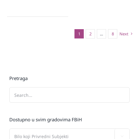
1
2
…
8
Next
Pretraga
Dostupno u svim gradovima FBiH
