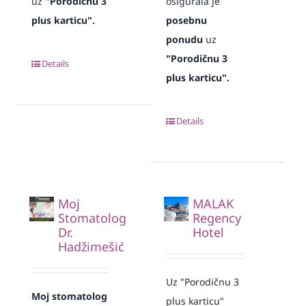
uz
"Porodičnu 3
osigurala je
plus karticu".
posebnu
ponudu
uz
"Porodičnu 3
Details
plus karticu".
Details
Moj
MALAK
Stomatolog
Regency
Dr.
Hotel
Hadžimešić
Uz "Porodičnu 3
Moj stomatolog
plus karticu"