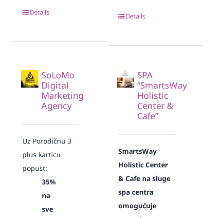
Details
Details
SoLoMo
SPA
Digital
“SmartsWay
Marketing
Holistic
Agency
Center &
Cafe”
Uz Porodičnu 3
SmartsWay
plus karticu
Holistic Center
popust:
& Cafe na sluge
35%
spa centra
na
omogućuje
sve