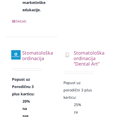
marketinške
edukacije.
Details
Stomatološka
Stomatološka
ordinacija
ordinacija
“Dental Art”
Popust uz
Popust uz
Porodičnu 3
porodični 3 plus
plus karticu:
karticu:
20%
25%
na
za
sve