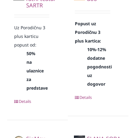
SARTR
Popust uz
Uz Porodičnu 3
Porodičnu 3
plus karticu
plus kartica:
popust od:
10%-12%
50%
dodatne
na
pogodnosti
ulaznice
uz
za
dogovor
predstave
Details
Details