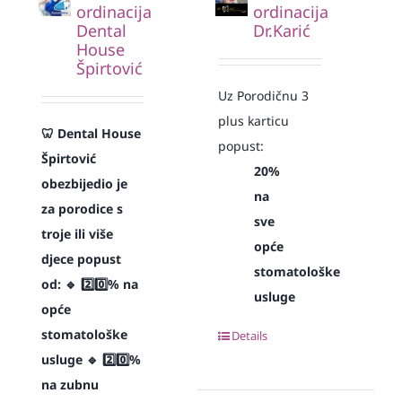
ordinacija
ordinacija
Dental
Dr.Karić
House
Špirtović
Uz Porodičnu 3
plus karticu
🦷 Dental House
popust:
Špirtović
20%
obezbijedio je
na
za porodice s
sve
troje ili više
opće
djece popust
stomatološke
od:
🔹 2️⃣0️⃣% na
usluge
opće
stomatološke
Details
usluge
🔹 2️⃣0️⃣%
na zubnu