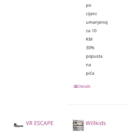
po
cijeni
umanjenoj
za 10
KM
30%
popusta
na
pića
Details
VR ESCAPE
Willkids