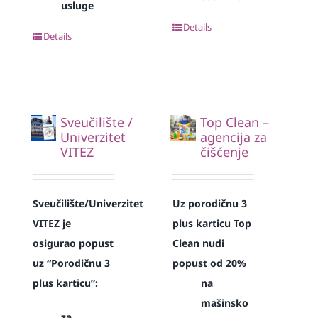
usluge
Details
Details
Sveučilište /
Top Clean –
Univerzitet
agencija za
VITEZ
čišćenje
Sveučilište/Univerzitet
Uz porodičnu 3
VITEZ je
plus karticu Top
osigurao popust
Clean nudi
uz “Porodičnu 3
popust od 20%
plus karticu”:
na
mašinsko
za