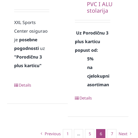
PVC I ALU
stolarija
XXL Sports
Center osigurao
Uz Porodičnu 3
je
posebne
plus karticu
pogodnosti
uz
popust od:
"Porodičnu 3
5%
plus karticu"
na
cjelokupni
asortiman
Details
Details
Previous
1
…
5
6
7
Next