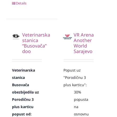
Details
Veterinarska
VR Arena
stanica
Another
“Busovača”
World
doo
Sarajevo
Veterinarska
Popust uz
stanica
"Porodičnu 3
Busovača
plus karticu":
obezbijedila uz
30%
Porodičnu 3
popusta
plus karticu
na
popust od:
osnovnu