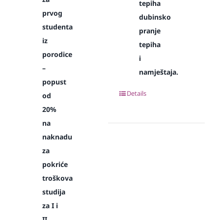
tepiha
prvog
dubinsko
studenta
pranje
iz
tepiha
porodice
i
–
namještaja.
popust
Details
od
20%
na
naknadu
za
pokriće
troškova
studija
za I i
II