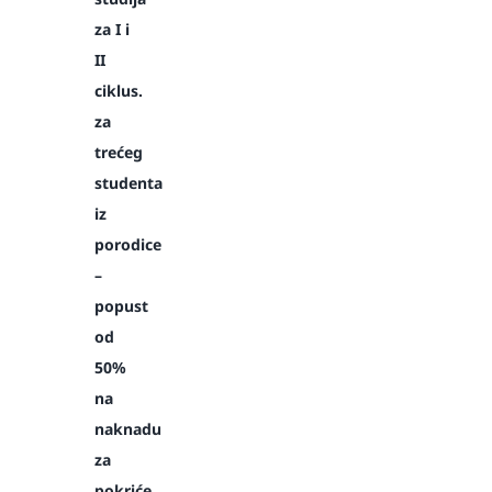
za I i
II
ciklus.
za
trećeg
studenta
iz
porodice
–
popust
od
50%
na
naknadu
za
pokriće