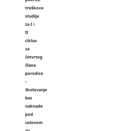
troškova
studija
za I i
II
ciklus
za
četvrtog
člana
porodice
–
školovanje
bez
naknade
pod
uslovom
da