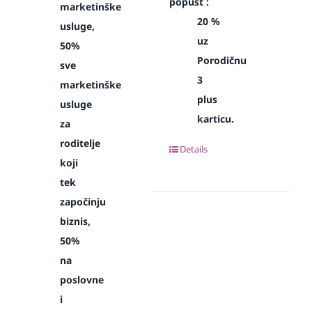
popust :
marketinške
20 %
usluge,
uz
50%
Porodičnu
sve
3
marketinške
plus
usluge
karticu.
za
roditelje
Details
koji
tek
započinju
biznis,
50%
na
poslovne
i