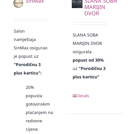
SinMax
SLANA SOBA
MARIJIN
DVOR
Salon
SLANA SOBA
namještaja
MARIJIN DVOR
SinMax osigurao
osigurala
je popust
uz
popust od 30%
"Porodičnu 3
uz
"Porodičnu 3
plus karticu":
plus karticu"
20%
popusta
Details
gotovinskim
plaćanjem
na
redovne
cijene.