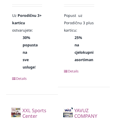
Uz
Porodičnu 3+
Popust uz
karticu
Porodičnu 3 plus
ostvarujete:
karticu:
30%
25%
popusta
na
na
cjelokupni
sve
asortiman
usluge
!
Details
Details
XXL Sports
YAVUZ
Center
COMPANY