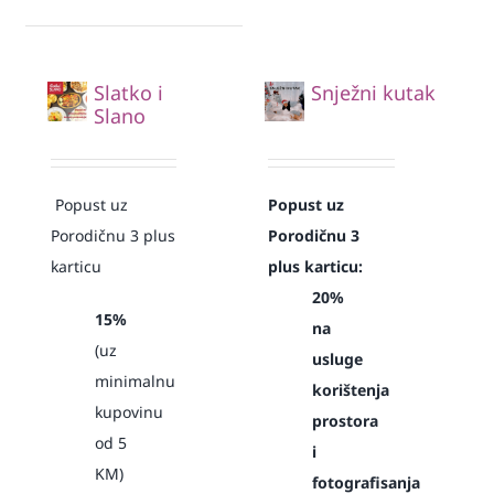
Slatko i
Snježni kutak
Slano
Popust uz
Popust uz
Porodičnu 3 plus
Porodičnu 3
karticu
plus karticu:
20%
15%
na
(uz
usluge
minimalnu
korištenja
kupovinu
prostora
od 5
i
KM)
fotografisanja