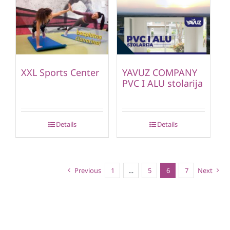
XXL Sports Center
YAVUZ COMPANY
PVC I ALU stolarija
Details
Details
Previous
1
…
5
6
7
Next