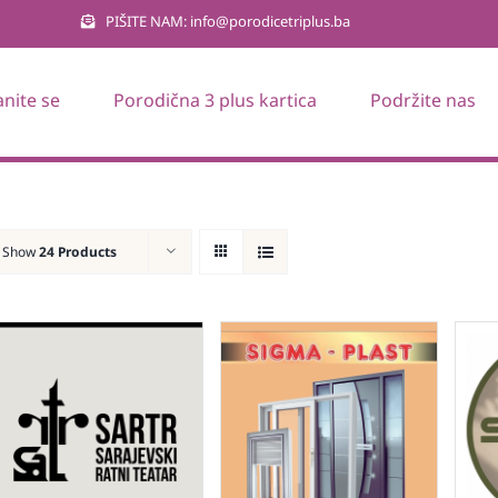
PIŠITE NAM: info@porodicetriplus.ba
anite se
Porodična 3 plus kartica
Podržite nas
Show
24 Products