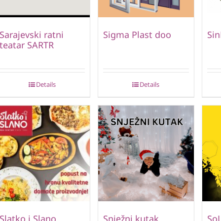
Sarajevski ratni
Sigma Plast doo
Si
teatar SARTR
Details
Details
Slatko i Slano
Snježni kutak
SoL