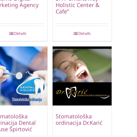
rketing Agency
Holistic Center &
Cafe”
Details
Details
omatološka
Stomatološka
inacija Dental
ordinacija Dr.Karić
se Špirtović