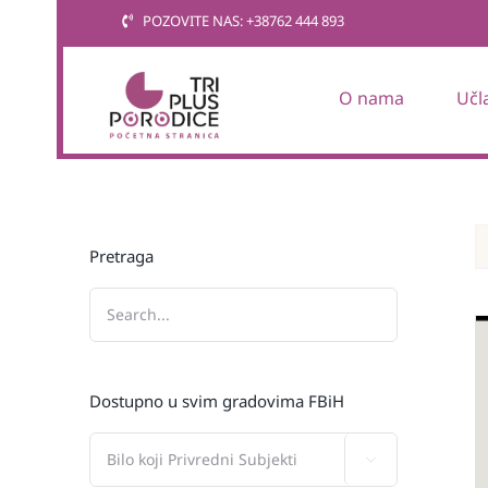
Skip
POZOVITE NAS: +38762 444 893
to
content
O nama
Učl
Pretraga
Dostupno u svim gradovima FBiH
