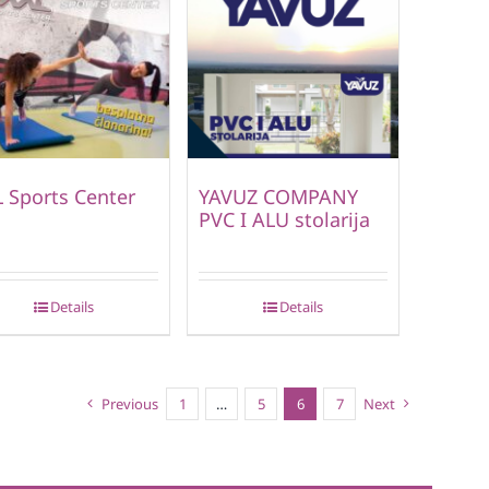
 Sports Center
YAVUZ COMPANY
PVC I ALU stolarija
Details
Details
Previous
1
…
5
6
7
Next