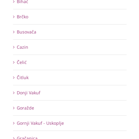
Bihać
Brčko
Busovača
Cazin
Čelić
Čitluk
Donji Vakuf
Goražde
Gornji Vakuf - Uskoplje
Gračanica