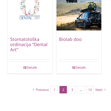
Stomatološka
Biolab doo
ordinacija “Dental
Art”
Details
Details
Previous
1
2
3
…
13
Next