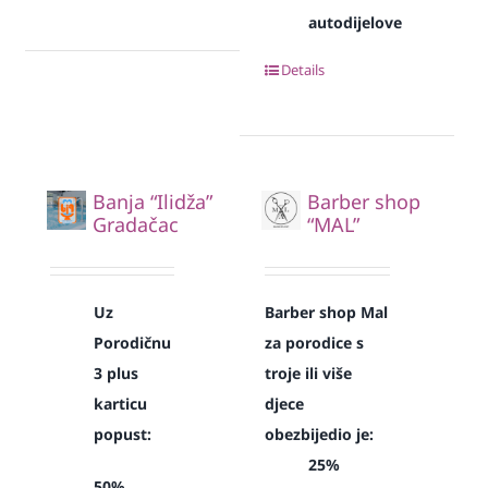
autodijelove
Details
Banja “Ilidža”
Barber shop
Gradačac
“MAL”
Uz
Barber shop Mal
Porodičnu
za porodice s
3 plus
troje ili više
karticu
djece
popust:
obezbijedio je:
25%
50%