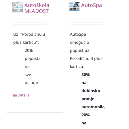
Autoškola
AutoSpa
MLADOST
Uz "Porodičnu 3
AutoSpa
plus karticu":
omogućio
20%
popust uz
popusta
Porodičnu 3 plus
na
karticu:
sve
30%
usluge.
na
dubinsko
Details
pranje
automobila,
20%
na