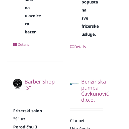
popusta
na
na
ulaznice
sve
za
frizerske
bazen
usluge.
Details
Details
Barber Shop
Benzinska
“S”
pumpa
Čavkunović
d.o.o.
Frizerski salon
"S" uz
Članovi
Porodičnu 3
Udruženja