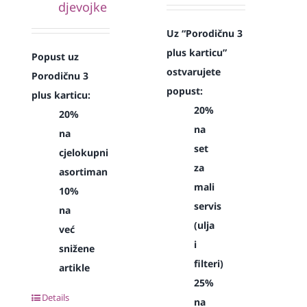
djevojke
Uz “Porodičnu 3
plus karticu”
Popust uz
ostvarujete
Porodičnu 3
popust:
plus karticu:
20%
20%
na
na
set
cjelokupni
za
asortiman
mali
10%
servis
na
(ulja
već
i
snižene
filteri)
artikle
25%
Details
na