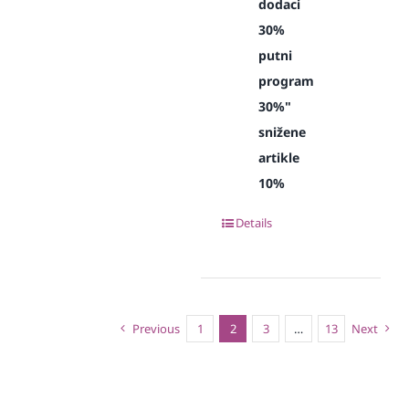
dodaci
30%
putni
program
30%"
snižene
artikle
10%
Details
Previous
1
2
3
…
13
Next