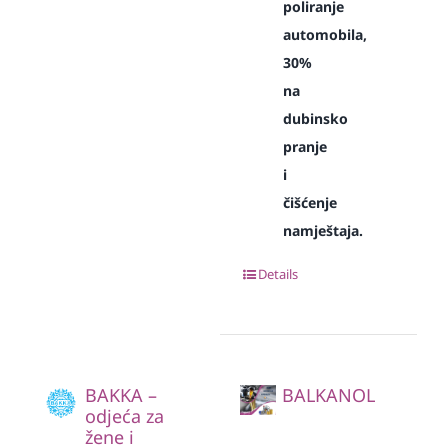
poliranje
automobila,
30%
na
dubinsko
pranje
i
čišćenje
namještaja.
Details
BAKKA –
BALKANOL
odjeća za
žene i