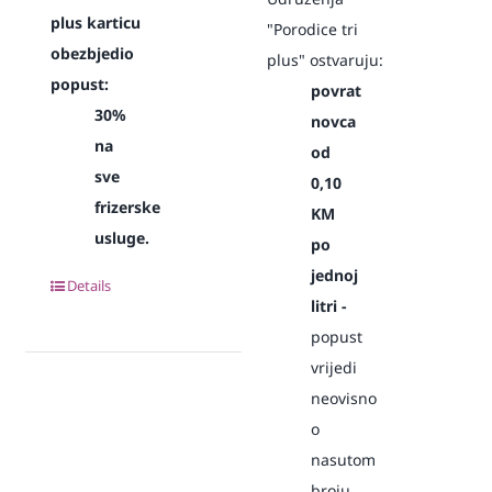
plus karticu
"Porodice tri
obezbjedio
plus" ostvaruju:
popust:
povrat
30%
novca
na
od
sve
0,10
frizerske
KM
usluge.
po
jednoj
Details
litri -
popust
vrijedi
neovisno
o
nasutom
broju