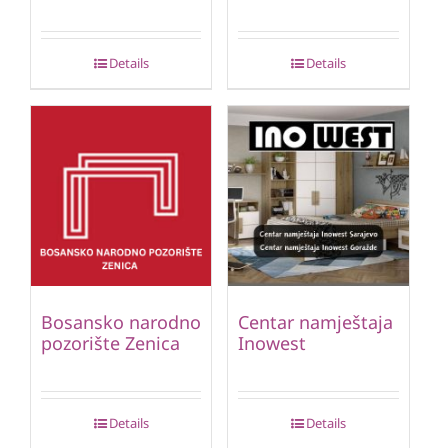
Details
Details
Bosansko narodno
Centar namještaja
pozorište Zenica
Inowest
Details
Details