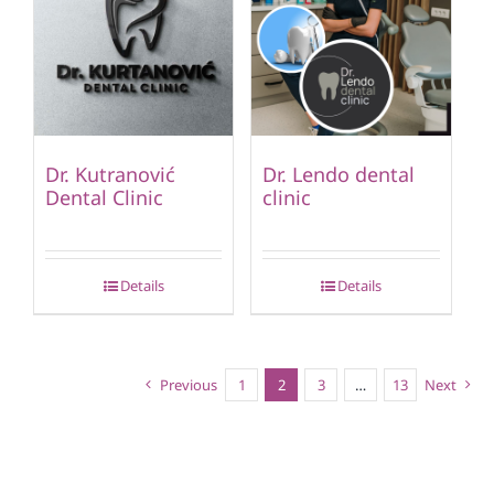
Dr. Kutranović
Dr. Lendo dental
Dental Clinic
clinic
Details
Details
Previous
1
2
3
…
13
Next