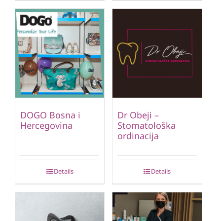
DOGO Bosna i
Dr Obeji –
Hercegovina
Stomatološka
ordinacija
Details
Details