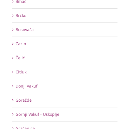
Bihać
Brčko
Busovača
Cazin
Čelić
Čitluk
Donji Vakuf
Goražde
Gornji Vakuf - Uskoplje
Gračanica