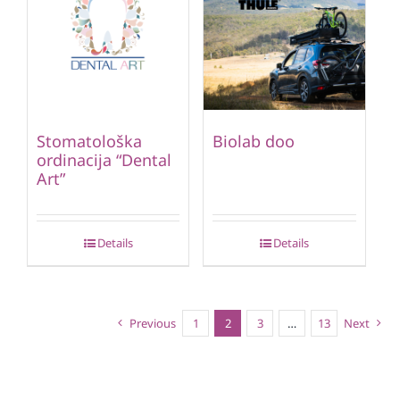
Stomatološka
Biolab doo
ordinacija “Dental
Art”
Details
Details
Previous
1
2
3
…
13
Next