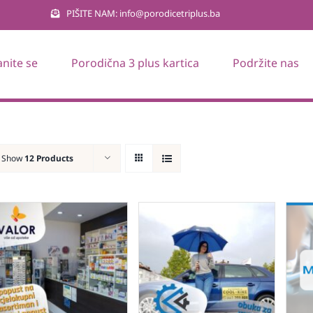
PIŠITE NAM: info@porodicetriplus.ba
anite se
Porodična 3 plus kartica
Podržite nas
Show
12 Products