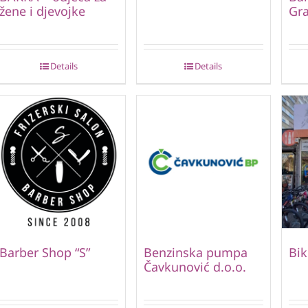
žene i djevojke
Gr
Details
Details
Barber Shop “S”
Benzinska pumpa
Bik
Čavkunović d.o.o.