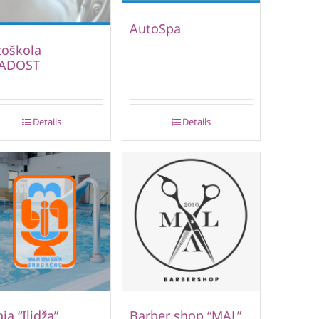
AutoSpa
toškola
ADOST
Details
Details
ja “Ilidža”
Barber shop “MAL”