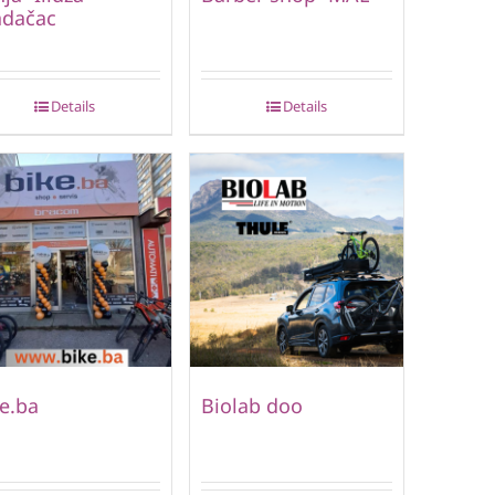
adačac
Details
Details
e.ba
Biolab doo