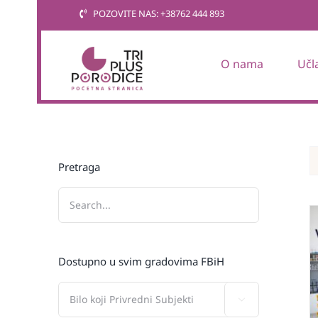
Skip
POZOVITE NAS: +38762 444 893
to
content
O nama
Učl
Pretraga
Dostupno u svim gradovima FBiH
