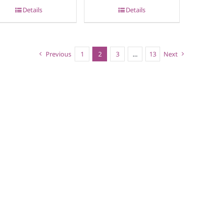
Details
Details
Previous
1
2
3
…
13
Next