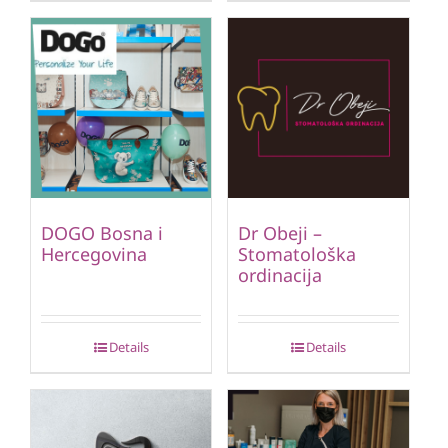
DOGO Bosna i
Dr Obeji –
Hercegovina
Stomatološka
ordinacija
Details
Details