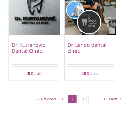
Dr. Kutranović
Dr. Lendo dental
Dental Clinic
clinic
Details
Details
Previous
1
2
3
…
13
Next