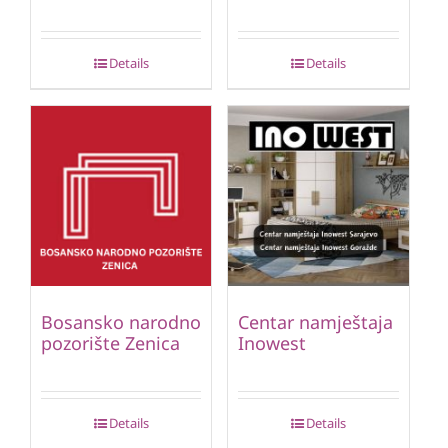
Details
Details
Bosansko narodno
Centar namještaja
pozorište Zenica
Inowest
Details
Details