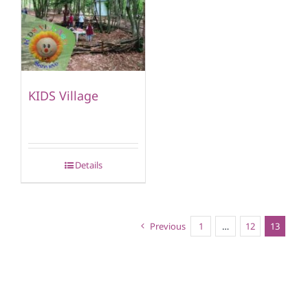
KIDS Village
Details
Previous
1
…
12
13