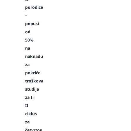
porodice
–
popust
od
50%
na
naknadu
za
pokriće
troškova
studija
za I i
II
ciklus
za
četvrtog