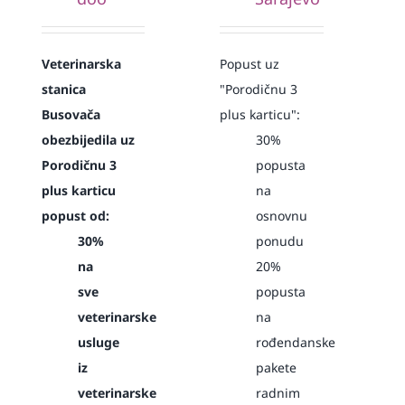
Veterinarska
Popust uz
stanica
"Porodičnu 3
Busovača
plus karticu":
obezbijedila uz
30%
Porodičnu 3
popusta
plus karticu
na
popust od:
osnovnu
30%
ponudu
na
20%
sve
popusta
veterinarske
na
usluge
rođendanske
iz
pakete
veterinarske
radnim