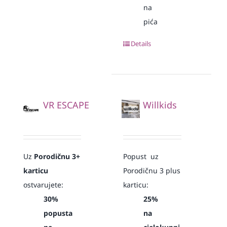
na
pića
Details
VR ESCAPE
Willkids
Uz
Porodičnu 3+
Popust uz
karticu
Porodičnu 3 plus
ostvarujete:
karticu:
30%
25%
popusta
na