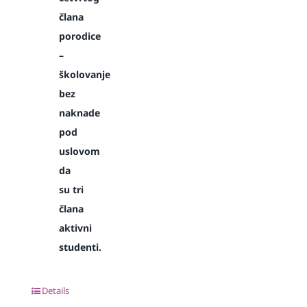
člana
porodice
–
školovanje
bez
naknade
pod
uslovom
da
su tri
člana
aktivni
studenti.
Details