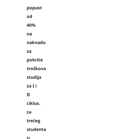
popust
od
40%
na
naknadu
za
pokriće
troškova
studija
za I i
II
ciklus.
za
trećeg
studenta
iz