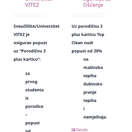
VITEZ
čišćenje
Sveučilište/Univerzitet
Uz porodičnu 3
VITEZ je
plus karticu Top
osigurao popust
Clean nudi
uz “Porodičnu 3
popust od 20%
plus karticu”:
na
mašinsko
za
tepiha
prvog
dubinsko
studenta
pranje
iz
tepiha
porodice
i
–
namještaja.
popust
Details
od