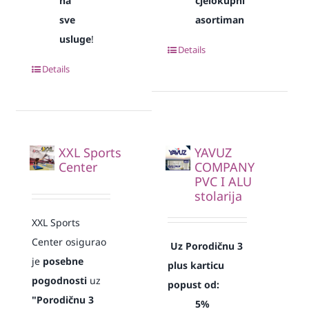
na
cjelokupni
sve
asortiman
usluge
!
Details
Details
XXL Sports
YAVUZ
Center
COMPANY
PVC I ALU
stolarija
XXL Sports
Center osigurao
Uz Porodičnu 3
je
posebne
plus karticu
pogodnosti
uz
popust od:
"Porodičnu 3
5%