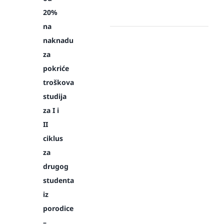
20%
na
naknadu
za
pokriće
troškova
studija
za I i
II
ciklus
za
drugog
studenta
iz
porodice
–