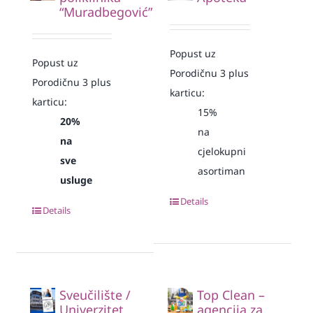
“Muradbegović”
Popust uz
Popust uz
Porodičnu 3 plus
Porodičnu 3 plus
karticu:
karticu:
15%
20%
na
na
cjelokupni
sve
asortiman
usluge
Details
Details
Sveučilište /
Top Clean –
Univerzitet
agencija za