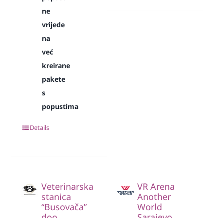
ne
vrijede
na
već
kreirane
pakete
s
popustima
Details
Veterinarska
VR Arena
stanica
Another
“Busovača”
World
doo
Sarajevo