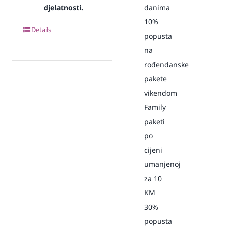
djelatnosti.
danima
10%
Details
popusta
na
rođendanske
pakete
vikendom
Family
paketi
po
cijeni
umanjenoj
za 10
KM
30%
popusta