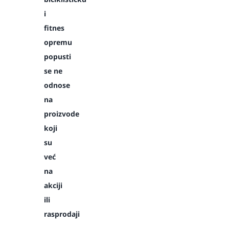
i
fitnes
opremu
popusti
se ne
odnose
na
proizvode
koji
su
već
na
akciji
ili
rasprodaji