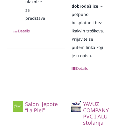
ulaznice
dobrodošlice
–
za
potpuno
predstave
besplatno i bez
ikakvih troškova.
Details
Prijavite se
putem linka koji
je u opisu.
Details
Salon ljepote
YAVUZ
“La Piel”
COMPANY
PVC I ALU
stolarija