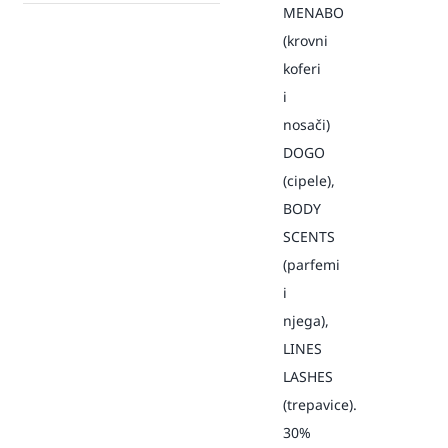
MENABO
(krovni
koferi
i
nosači)
DOGO
(cipele),
BODY
SCENTS
(parfemi
i
njega),
LINES
LASHES
(trepavice).
30%