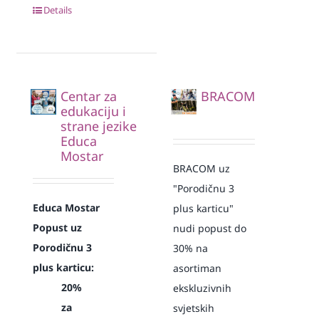
Details
Centar za
BRACOM
edukaciju i
strane jezike
Educa
Mostar
BRACOM uz
"Porodičnu 3
Educa Mostar
plus karticu"
Popust uz
nudi popust do
Porodičnu 3
30% na
plus karticu:
asortiman
20%
ekskluzivnih
za
svjetskih