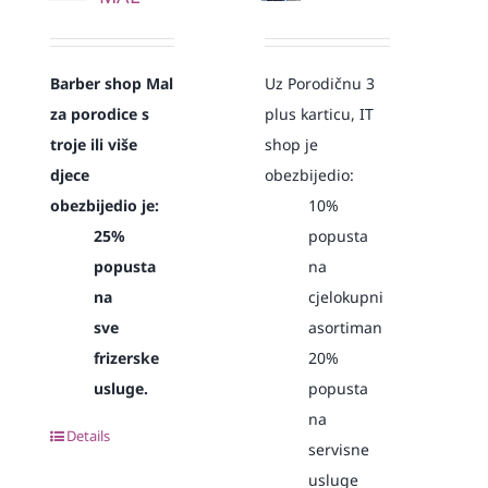
Barber shop Mal
Uz Porodičnu 3
za porodice s
plus karticu, IT
troje ili više
shop je
djece
obezbijedio:
obezbijedio je:
10%
25%
popusta
popusta
na
na
cjelokupni
sve
asortiman
frizerske
20%
usluge.
popusta
na
Details
servisne
usluge