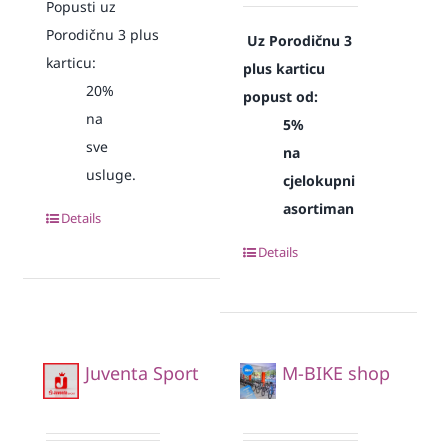
Popusti uz
Porodičnu 3 plus
Uz Porodičnu 3
karticu:
plus karticu
20%
popust od:
na
5%
sve
na
usluge.
cjelokupni
asortiman
Details
Details
Juventa Sport
M-BIKE shop