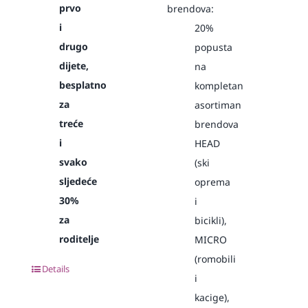
prvo
brendova:
i
20%
drugo
popusta
dijete,
na
besplatno
kompletan
za
asortiman
treće
brendova
i
HEAD
svako
(ski
sljedeće
oprema
30%
i
za
bicikli),
roditelje
MICRO
(romobili
Details
i
kacige),