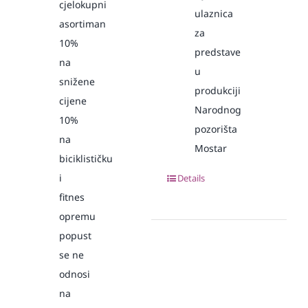
cjelokupni
ulaznica
asortiman
za
10%
predstave
na
u
snižene
produkciji
cijene
Narodnog
10%
pozorišta
na
Mostar
biciklističku
i
Details
fitnes
opremu
popust
se ne
odnosi
na