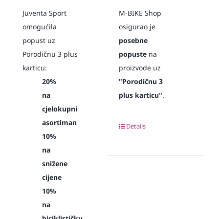
Juventa Sport
M-BIKE Shop
omogućila
osigurao je
popust uz
posebne
Porodičnu 3 plus
popuste
na
karticu:
proizvode uz
20%
"Porodičnu 3
na
plus karticu"
.
cjelokupni
asortiman
Details
10%
na
snižene
cijene
10%
na
biciklističku