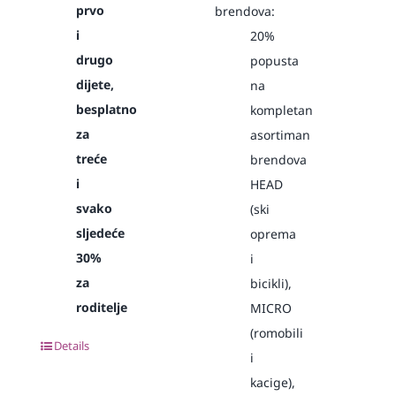
prvo
brendova:
i
20%
drugo
popusta
dijete,
na
besplatno
kompletan
za
asortiman
treće
brendova
i
HEAD
svako
(ski
sljedeće
oprema
30%
i
za
bicikli),
roditelje
MICRO
(romobili
Details
i
kacige),