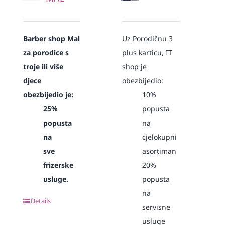
Barber shop Mal
Uz Porodičnu 3
za porodice s
plus karticu, IT
troje ili više
shop je
djece
obezbijedio:
obezbijedio je:
10%
25%
popusta
popusta
na
na
cjelokupni
sve
asortiman
frizerske
20%
usluge.
popusta
na
Details
servisne
usluge