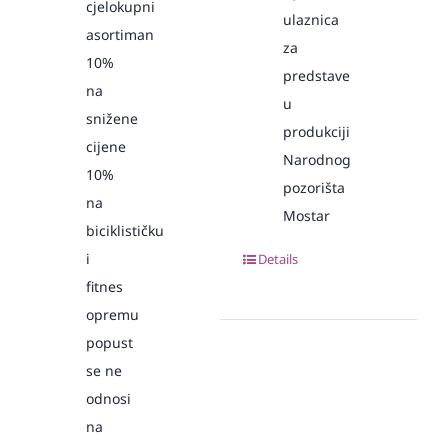
cjelokupni
ulaznica
asortiman
za
10%
predstave
na
u
snižene
produkciji
cijene
Narodnog
10%
pozorišta
na
Mostar
biciklističku
i
Details
fitnes
opremu
popust
se ne
odnosi
na