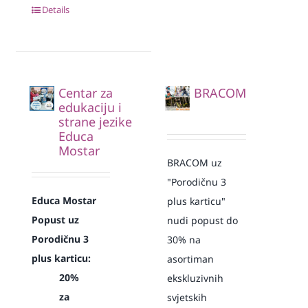
Details
Centar za
BRACOM
edukaciju i
strane jezike
Educa
Mostar
BRACOM uz
"Porodičnu 3
Educa Mostar
plus karticu"
Popust uz
nudi popust do
Porodičnu 3
30% na
plus karticu:
asortiman
20%
ekskluzivnih
za
svjetskih