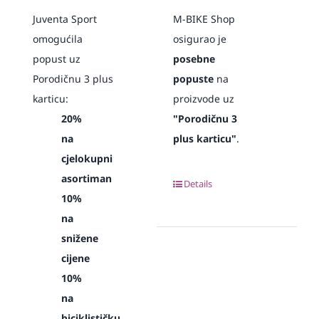
Juventa Sport
M-BIKE Shop
omogućila
osigurao je
popust uz
posebne
Porodičnu 3 plus
popuste
na
karticu:
proizvode uz
20%
"Porodičnu 3
na
plus karticu"
.
cjelokupni
asortiman
Details
10%
na
snižene
cijene
10%
na
biciklističku