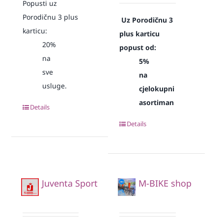
Popusti uz
Porodičnu 3 plus
Uz Porodičnu 3
karticu:
plus karticu
20%
popust od:
na
5%
sve
na
usluge.
cjelokupni
asortiman
Details
Details
Juventa Sport
M-BIKE shop