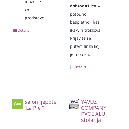
ulaznice
dobrodošlice
–
za
potpuno
predstave
besplatno i bez
ikakvih troškova.
Details
Prijavite se
putem linka koji
je u opisu.
Details
Salon ljepote
YAVUZ
“La Piel”
COMPANY
PVC I ALU
stolarija