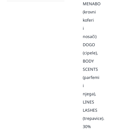
MENABO
(krovni
koferi
i
nosači)
DOGO
(cipele),
BODY
SCENTS
(parfemi
i
njega),
LINES
LASHES
(trepavice).
30%