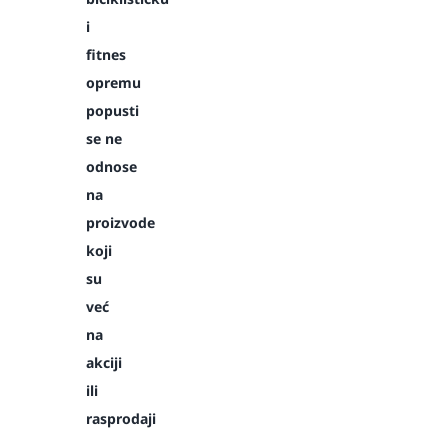
i
fitnes
opremu
popusti
se ne
odnose
na
proizvode
koji
su
već
na
akciji
ili
rasprodaji