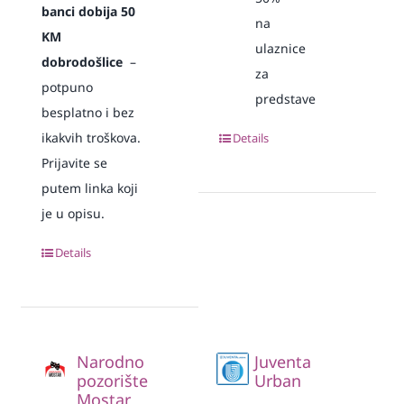
banci dobija 50
na
KM
ulaznice
dobrodošlice
–
za
potpuno
predstave
besplatno i bez
ikakvih troškova.
Details
Prijavite se
putem linka koji
je u opisu.
Details
Narodno
Juventa
pozorište
Urban
Mostar