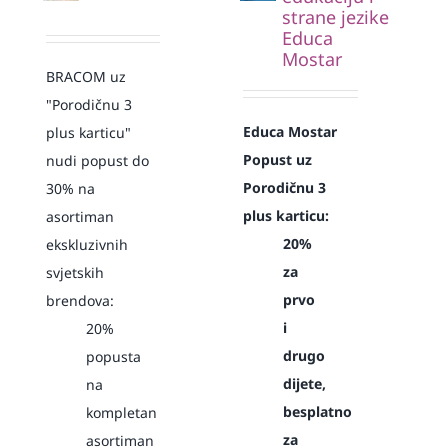
strane jezike
Educa
Mostar
BRACOM uz
"Porodičnu 3
Educa Mostar
plus karticu"
Popust uz
nudi popust do
Porodičnu 3
30% na
plus karticu:
asortiman
20%
ekskluzivnih
za
svjetskih
prvo
brendova:
i
20%
drugo
popusta
dijete,
na
besplatno
kompletan
za
asortiman