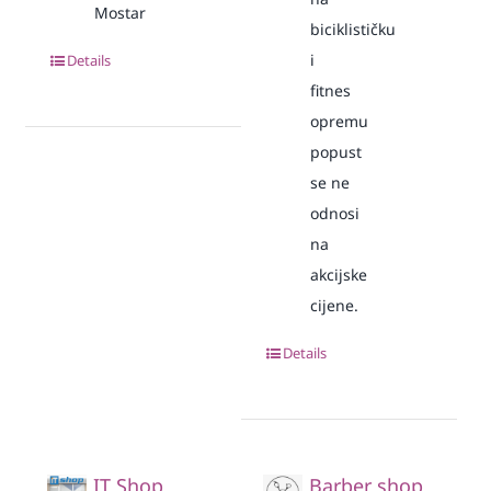
Mostar
biciklističku
i
Details
fitnes
opremu
popust
se ne
odnosi
na
akcijske
cijene.
Details
IT Shop
Barber shop