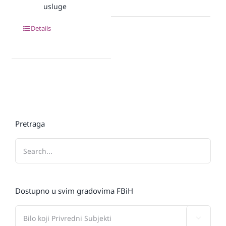
usluge
Details
Pretraga
Dostupno u svim gradovima FBiH
