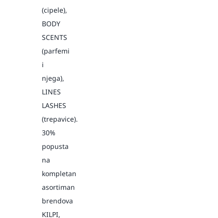
(cipele),
BODY
SCENTS
(parfemi
i
njega),
LINES
LASHES
(trepavice).
30%
popusta
na
kompletan
asortiman
brendova
KILPI,