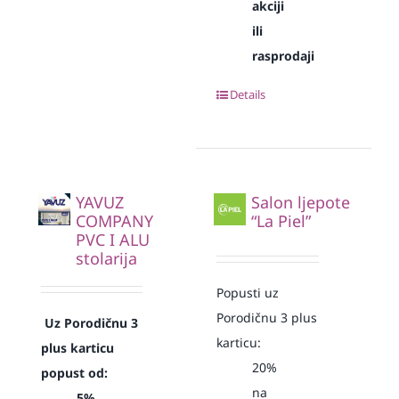
akciji
ili
rasprodaji
Details
YAVUZ
Salon ljepote
COMPANY
“La Piel”
PVC I ALU
stolarija
Popusti uz
Porodičnu 3 plus
Uz Porodičnu 3
karticu:
plus karticu
20%
popust od:
na
5%