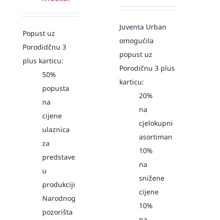
Juventa Urban
Popust uz
omogućila
Porodidčnu 3
popust uz
plus karticu:
Porodičnu 3 plus
50%
karticu:
popusta
20%
na
na
cijene
cjelokupni
ulaznica
asortiman
za
10%
predstave
na
u
snižene
produkciji
cijene
Narodnog
10%
pozorišta
na