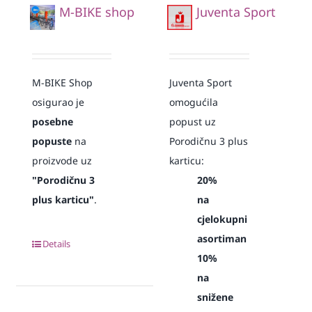
M-BIKE shop
Juventa Sport
M-BIKE Shop
Juventa Sport
osigurao je
omogućila
posebne
popust uz
popuste
na
Porodičnu 3 plus
proizvode uz
karticu:
"Porodičnu 3
20%
plus karticu"
.
na
cjelokupni
asortiman
Details
10%
na
snižene