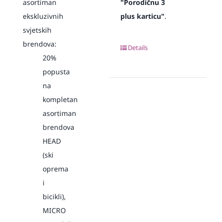
asortiman
"Porodičnu 3
ekskluzivnih
plus karticu"
.
svjetskih
brendova:
Details
20%
popusta
na
kompletan
asortiman
brendova
HEAD
(ski
oprema
i
bicikli),
MICRO