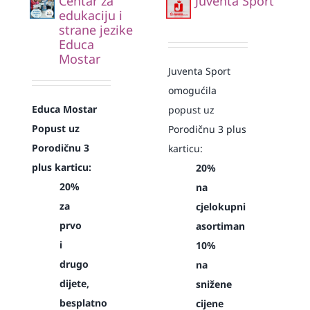
Centar za
Juventa Sport
edukaciju i
strane jezike
Educa
Mostar
Juventa Sport
omogućila
Educa Mostar
popust uz
Popust uz
Porodičnu 3 plus
Porodičnu 3
karticu:
plus karticu:
20%
20%
na
za
cjelokupni
prvo
asortiman
i
10%
drugo
na
dijete,
snižene
besplatno
cijene