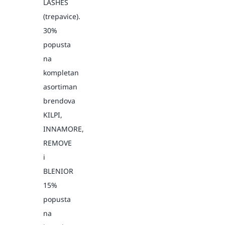
LASHES
(trepavice).
30%
popusta
na
kompletan
asortiman
brendova
KILPI,
INNAMORE,
REMOVE
i
BLENIOR
15%
popusta
na