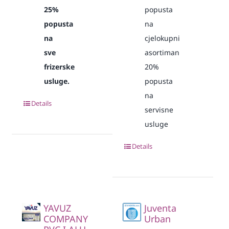
25%
popusta
popusta
na
na
cjelokupni
sve
asortiman
frizerske
20%
usluge.
popusta
na
Details
servisne
usluge
Details
YAVUZ
Juventa
COMPANY
Urban