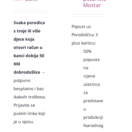
Mostar
Svaka
porodica
Popust uz
s troje ili više
Porodidčnu 3
djece koja
plus karticu:
otvori račun u
50%
banci dobija 50
popusta
KM
na
dobrodošlice
–
cijene
potpuno
ulaznica
besplatno i bez
za
ikakvih troškova.
predstave
Prijavite se
u
putem linka koji
produkciji
je u opisu.
Narodnog