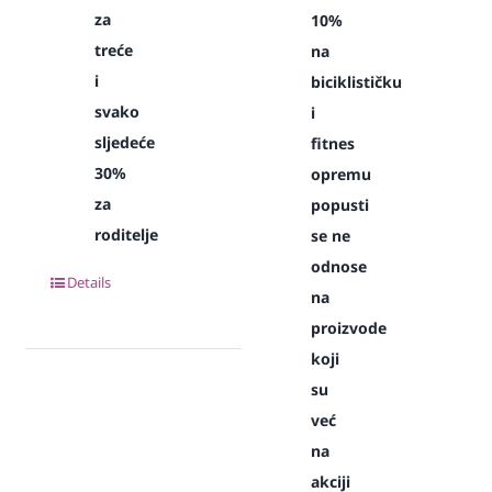
za
10%
treće
na
i
biciklističku
svako
i
sljedeće
fitnes
30%
opremu
za
popusti
roditelje
se ne
odnose
Details
na
proizvode
koji
su
već
na
akciji