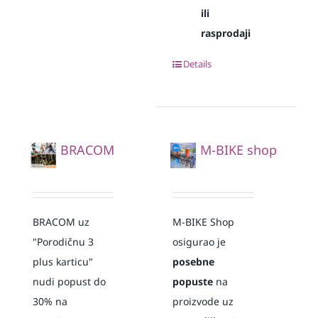
ili
rasprodaji
Details
BRACOM
M-BIKE shop
BRACOM uz
M-BIKE Shop
"Porodičnu 3
osigurao je
plus karticu"
posebne
nudi popust do
popuste
na
30% na
proizvode uz