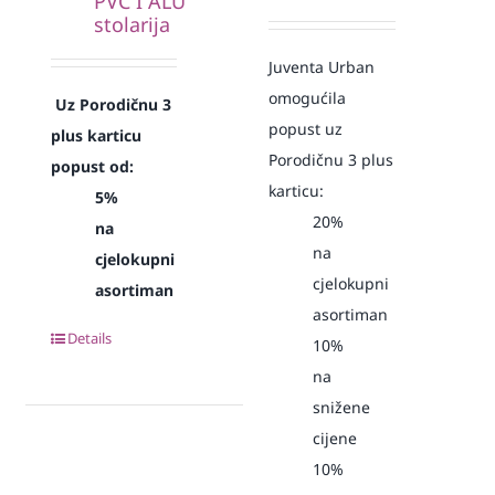
PVC I ALU
stolarija
Juventa Urban
omogućila
Uz Porodičnu 3
popust uz
plus karticu
Porodičnu 3 plus
popust od:
karticu:
5%
20%
na
na
cjelokupni
cjelokupni
asortiman
asortiman
Details
10%
na
snižene
cijene
10%