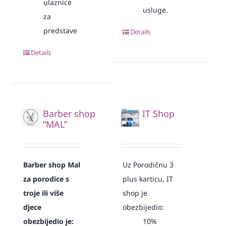
ulaznice
usluge.
za
predstave
Details
Details
Barber shop
IT Shop
“MAL”
Barber shop Mal
Uz Porodičnu 3
za porodice s
plus karticu, IT
troje ili više
shop je
djece
obezbijedio:
obezbijedio je:
10%