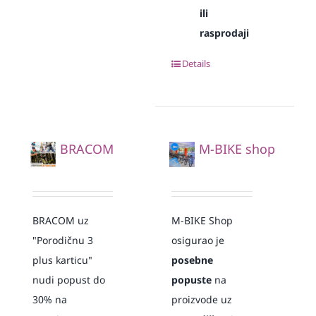
ili
rasprodaji
Details
BRACOM
M-BIKE shop
BRACOM uz
M-BIKE Shop
"Porodičnu 3
osigurao je
plus karticu"
posebne
nudi popust do
popuste
na
30% na
proizvode uz