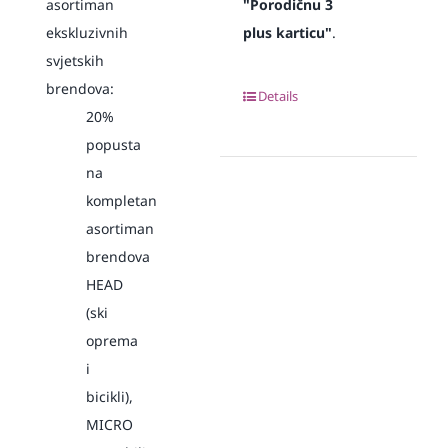
asortiman
"Porodičnu 3
ekskluzivnih
plus karticu"
.
svjetskih
brendova:
Details
20%
popusta
na
kompletan
asortiman
brendova
HEAD
(ski
oprema
i
bicikli),
MICRO