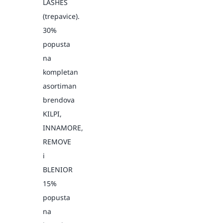
LASHES
(trepavice).
30%
popusta
na
kompletan
asortiman
brendova
KILPI,
INNAMORE,
REMOVE
i
BLENIOR
15%
popusta
na