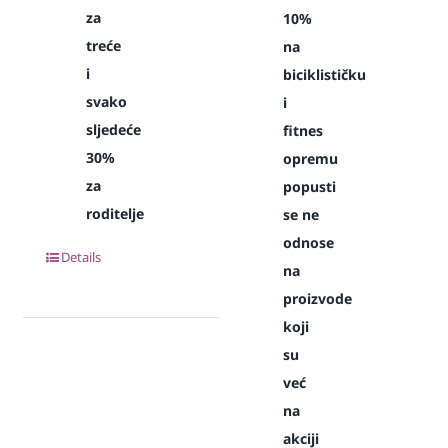
za
10%
treće
na
i
biciklističku
svako
i
sljedeće
fitnes
30%
opremu
za
popusti
roditelje
se ne
odnose
Details
na
proizvode
koji
su
već
na
akciji