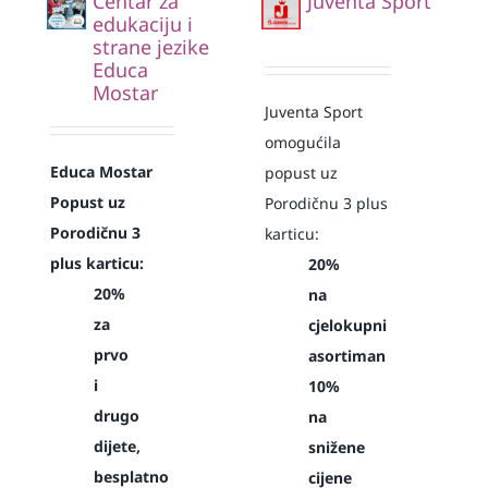
Centar za
Juventa Sport
edukaciju i
strane jezike
Educa
Mostar
Juventa Sport
omogućila
Educa Mostar
popust uz
Popust uz
Porodičnu 3 plus
Porodičnu 3
karticu:
plus karticu:
20%
20%
na
za
cjelokupni
prvo
asortiman
i
10%
drugo
na
dijete,
snižene
besplatno
cijene