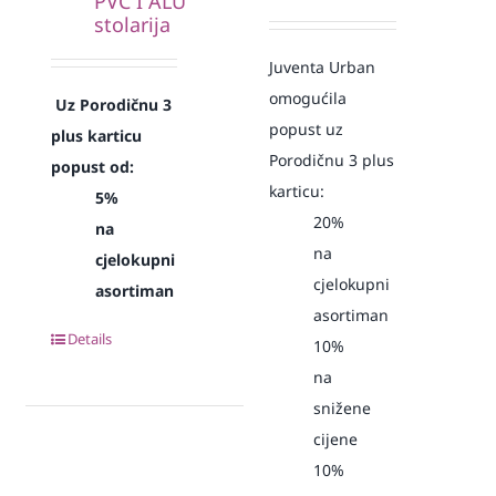
PVC I ALU
stolarija
Juventa Urban
omogućila
Uz Porodičnu 3
popust uz
plus karticu
Porodičnu 3 plus
popust od:
karticu:
5%
20%
na
na
cjelokupni
cjelokupni
asortiman
asortiman
Details
10%
na
snižene
cijene
10%