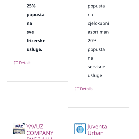
25%
popusta
popusta
na
na
cjelokupni
sve
asortiman
frizerske
20%
usluge.
popusta
na
Details
servisne
usluge
Details
YAVUZ
Juventa
COMPANY
Urban