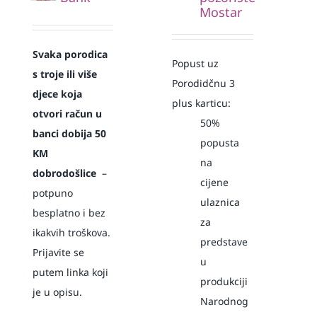
Mostar
Svaka
porodica
Popust uz
s troje ili više
Porodidčnu 3
djece koja
plus karticu:
otvori račun u
50%
banci dobija 50
popusta
KM
na
dobrodošlice
–
cijene
potpuno
ulaznica
besplatno i bez
za
ikakvih troškova.
predstave
Prijavite se
u
putem linka koji
produkciji
je u opisu.
Narodnog