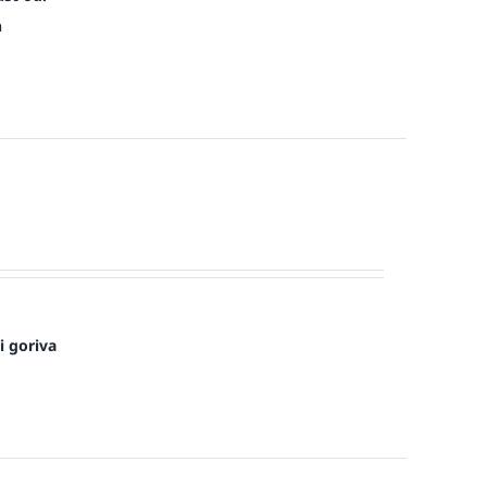
n
i goriva