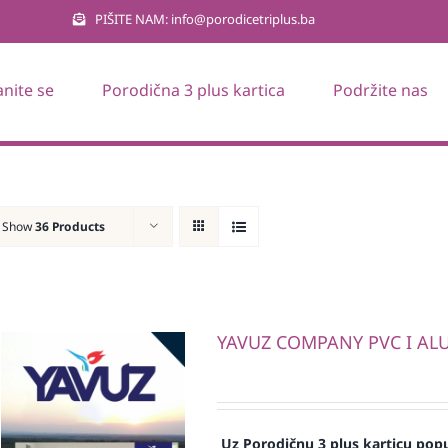
PIŠITE NAM: info@porodicetriplus.ba
anite se
Porodična 3 plus kartica
Podržite nas
Show
36 Products
YAVUZ COMPANY PVC I ALU 
Uz Porodičnu 3 plus karticu popu