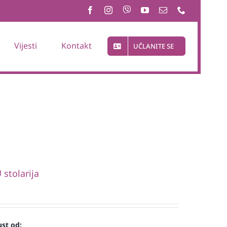
Vijesti
Kontakt
UČLANITE SE
stolarija
st od: