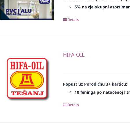
5% na cjelokupni asortima
Details
HIFA OIL
Popust uz Porodičnu 3+ karticu:
10 feninga po natočenoj litr
Details