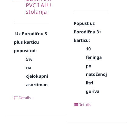
PVC I ALU
stolarija
Popust uz
Porodičnu 3+
Uz Porodičnu 3
karticu:
plus karticu
10
popust od:
feninga
5%
po
na
natočenoj
cjelokupni
litri
asortiman
goriva
Details
Details