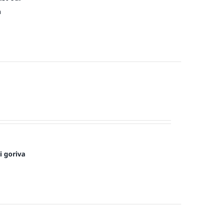
n
i goriva