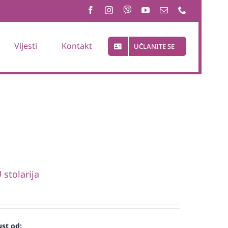
Vijesti
Kontakt
UČLANITE SE
stolarija
st od: