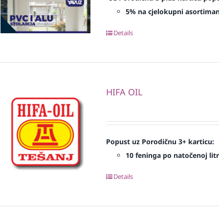
5% na cjelokupni asortima
Details
HIFA OIL
Popust uz Porodičnu 3+ karticu:
10 feninga po natočenoj litr
Details