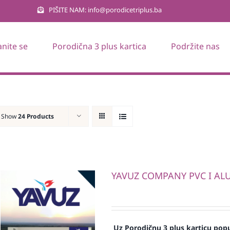
PIŠITE NAM: info@porodicetriplus.ba
anite se
Porodična 3 plus kartica
Podržite nas
Show
24 Products
YAVUZ COMPANY PVC I ALU 
Uz Porodičnu 3 plus karticu popu