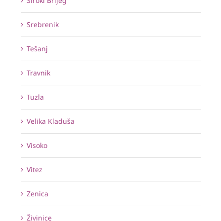
Široki Brijeg
Srebrenik
Tešanj
Travnik
Tuzla
Velika Kladuša
Visoko
Vitez
Zenica
Živinice