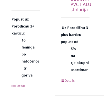
PVC I ALU
stolarija
Popust uz
Porodičnu 3+
Uz Porodičnu 3
karticu:
plus karticu
10
popust od:
feninga
5%
po
na
natočenoj
cjelokupni
litri
asortiman
goriva
Details
Details