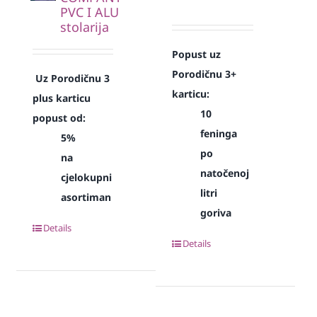
PVC I ALU
stolarija
Popust uz
Porodičnu 3+
Uz Porodičnu 3
karticu:
plus karticu
10
popust od:
feninga
5%
po
na
natočenoj
cjelokupni
litri
asortiman
goriva
Details
Details